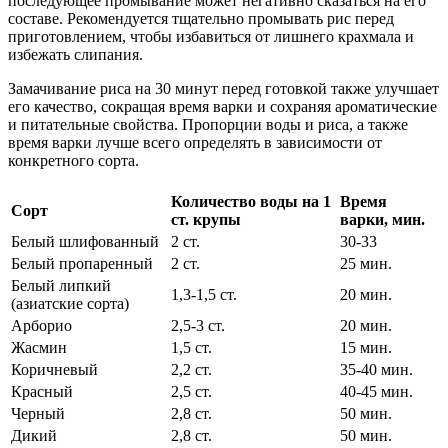
последующее промывание может негативно сказаться на его
составе. Рекомендуется тщательно промывать рис перед
приготовлением, чтобы избавиться от лишнего крахмала и
избежать слипания.
Замачивание риса на 30 минут перед готовкой также улучшает
его качество, сокращая время варки и сохраняя ароматические
и питательные свойства. Пропорции воды и риса, а также
время варки лучше всего определять в зависимости от
конкретного сорта.
Количество воды на 1
Время
Сорт
ст. крупы
варки, мин.
Белый шлифованный
2 ст.
30-33
Белый пропаренный
2 ст.
25 мин.
Белый липкий
1,3-1,5 ст.
20 мин.
(азиатские сорта)
Арборио
2,5-3 ст.
20 мин.
Жасмин
1,5 ст.
15 мин.
Коричневый
2,2 ст.
35-40 мин.
Красный
2,5 ст.
40-45 мин.
Черный
2,8 ст.
50 мин.
Дикий
2,8 ст.
50 мин.