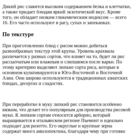
Дикий рис славится высоким содержанием белка и клетчатки,
а также придает блюдам яркий экзотический вкус. Кроме
того, он обладает низким гликемическим индексом — всего
16. Его часто используют в рагу, супах и запеканках.
По текстуре
При приготовлении блюд с рисом можно добиться
разнообразных текстур этой крупы. Уровень крахмала
различается у разных сортов, что влияет на то, будет ли рис
рассыпчатым или влажным и слипшимся после варки. По
этому критерию выделяют липкие сорта риса, которые в
основном культивируются в Юго-Восточной и Восточной
Азии. Они широко используются в традиционных азиатских
блюдах, десертах и сладостях.
При переработке в муку липкий рис становится особенно
вязким, что делает его популярным для производства рисовой
муки. К липким сортам относится арборио, который
выращивается в итальянском регионе Пьемонт и идеально
подходит для ризотто. Его округлые и крупные зерна
содержат много амилопектина, благодаря чему при готовке