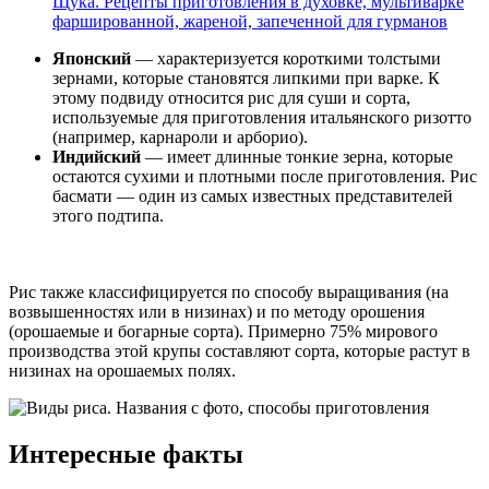
Щука. Рецепты приготовления в духовке, мультиварке
фаршированной, жареной, запеченной для гурманов
Японский
— характеризуется короткими толстыми
зернами, которые становятся липкими при варке. К
этому подвиду относится рис для суши и сорта,
используемые для приготовления итальянского ризотто
(например, карнароли и арборио).
Индийский
— имеет длинные тонкие зерна, которые
остаются сухими и плотными после приготовления. Рис
басмати — один из самых известных представителей
этого подтипа.
Рис также классифицируется по способу выращивания (на
возвышенностях или в низинах) и по методу орошения
(орошаемые и богарные сорта). Примерно 75% мирового
производства этой крупы составляют сорта, которые растут в
низинах на орошаемых полях.
Интересные факты