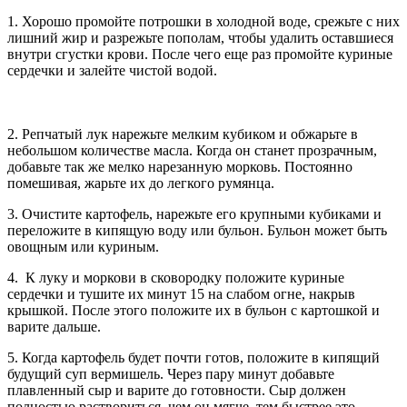
1. Хорошо промойте потрошки в холодной воде, срежьте с них
лишний жир и разрежьте пополам, чтобы удалить оставшиеся
внутри сгустки крови. После чего еще раз промойте куриные
сердечки и залейте чистой водой.
2. Репчатый лук нарежьте мелким кубиком и обжарьте в
небольшом количестве масла. Когда он станет прозрачным,
добавьте так же мелко нарезанную морковь. Постоянно
помешивая, жарьте их до легкого румянца.
3. Очистите картофель, нарежьте его крупными кубиками и
переложите в кипящую воду или бульон. Бульон может быть
овощным или куриным.
4. К луку и моркови в сковородку положите куриные
сердечки и тушите их минут 15 на слабом огне, накрыв
крышкой. После этого положите их в бульон с картошкой и
варите дальше.
5. Когда картофель будет почти готов, положите в кипящий
будущий суп вермишель. Через пару минут добавьте
плавленный сыр и варите до готовности. Сыр должен
полностью раствориться, чем он мягче, тем быстрее это