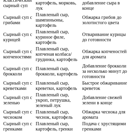
Классический
картофель, морковь,
добавление сыра в
сырный суп
лук
конце
Плавленый сыр,
Сырный суп с
Обжарка грибов до
шампиньоны,
грибами
золотистого цвета
картофель
Плавленый сыр,
Сырный суп с
Отваривание курицы
куриное филе,
курицей
до готовности
картофель
Плавленый сыр,
Сырный суп с
Обжарка копченостей
копченая колбаса/
копченостями
для аромата
грудинка, картофель
Добавление брокколи
Сырный суп с
Плавленый сыр,
за несколько минут до
брокколи
брокколи, картофель
готовности
Сырный суп с
Плавленый сыр,
Быстрое обжаривание
креветками
креветки, картофель
креветок
Плавленый сыр,
Сырный суп с
Добавление свежей
укроп, петрушка,
зеленью
зелени в конце
зеленый лук
Сырный суп с
Плавленый сыр,
Обжарка чеснока для
чесноком
чеснок, картофель
аромата
Сырный суп с
Плавленый сыр,
Подача с хрустящими
гренками
картофель, гренки
гренками