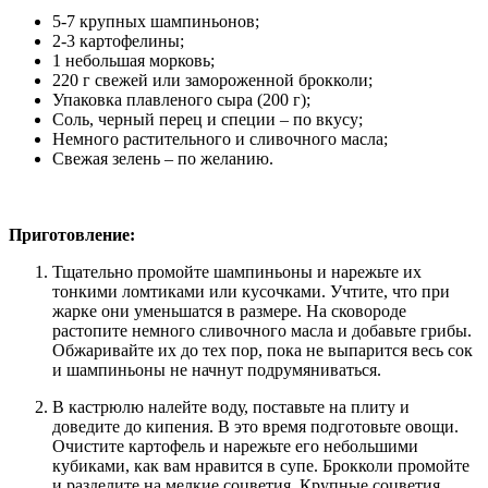
5-7 крупных шампиньонов;
2-3 картофелины;
1 небольшая морковь;
220 г свежей или замороженной брокколи;
Упаковка плавленого сыра (200 г);
Соль, черный перец и специи – по вкусу;
Немного растительного и сливочного масла;
Свежая зелень – по желанию.
Приготовление:
Тщательно промойте шампиньоны и нарежьте их
тонкими ломтиками или кусочками. Учтите, что при
жарке они уменьшатся в размере. На сковороде
растопите немного сливочного масла и добавьте грибы.
Обжаривайте их до тех пор, пока не выпарится весь сок
и шампиньоны не начнут подрумяниваться.
В кастрюлю налейте воду, поставьте на плиту и
доведите до кипения. В это время подготовьте овощи.
Очистите картофель и нарежьте его небольшими
кубиками, как вам нравится в супе. Брокколи промойте
и разделите на мелкие соцветия. Крупные соцветия