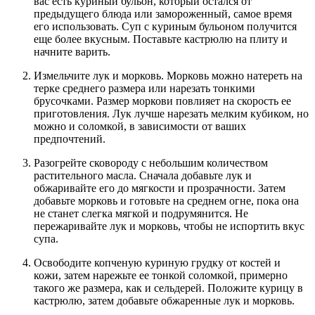
вас есть куриный бульон, который остался от
предыдущего блюда или замороженный, самое время
его использовать. Суп с куриным бульоном получится
еще более вкусным. Поставьте кастрюлю на плиту и
начните варить.
Измельчите лук и морковь. Морковь можно натереть на
терке среднего размера или нарезать тонкими
брусочками. Размер моркови повлияет на скорость ее
приготовления. Лук лучше нарезать мелким кубиком, но
можно и соломкой, в зависимости от ваших
предпочтений.
Разогрейте сковороду с небольшим количеством
растительного масла. Сначала добавьте лук и
обжаривайте его до мягкости и прозрачности. Затем
добавьте морковь и готовьте на среднем огне, пока она
не станет слегка мягкой и подрумянится. Не
пережаривайте лук и морковь, чтобы не испортить вкус
супа.
Освободите копченую куриную грудку от костей и
кожи, затем нарежьте ее тонкой соломкой, примерно
такого же размера, как и сельдерей. Положите курицу в
кастрюлю, затем добавьте обжаренные лук и морковь.