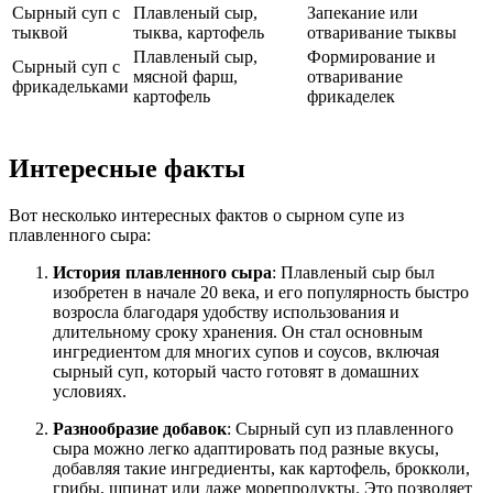
Сырный суп с
Плавленый сыр,
Запекание или
тыквой
тыква, картофель
отваривание тыквы
Плавленый сыр,
Формирование и
Сырный суп с
мясной фарш,
отваривание
фрикадельками
картофель
фрикаделек
Интересные факты
Вот несколько интересных фактов о сырном супе из
плавленного сыра:
История плавленного сыра
: Плавленый сыр был
изобретен в начале 20 века, и его популярность быстро
возросла благодаря удобству использования и
длительному сроку хранения. Он стал основным
ингредиентом для многих супов и соусов, включая
сырный суп, который часто готовят в домашних
условиях.
Разнообразие добавок
: Сырный суп из плавленного
сыра можно легко адаптировать под разные вкусы,
добавляя такие ингредиенты, как картофель, брокколи,
грибы, шпинат или даже морепродукты. Это позволяет