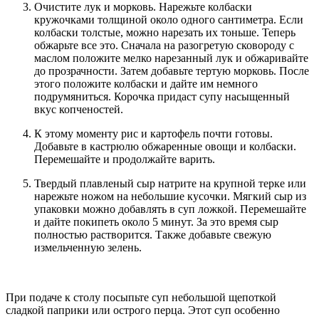
Очистите лук и морковь. Нарежьте колбаски
кружочками толщиной около одного сантиметра. Если
колбаски толстые, можно нарезать их тоньше. Теперь
обжарьте все это. Сначала на разогретую сковороду с
маслом положите мелко нарезанный лук и обжаривайте
до прозрачности. Затем добавьте тертую морковь. После
этого положите колбаски и дайте им немного
подрумяниться. Корочка придаст супу насыщенный
вкус копченостей.
К этому моменту рис и картофель почти готовы.
Добавьте в кастрюлю обжаренные овощи и колбаски.
Перемешайте и продолжайте варить.
Твердый плавленый сыр натрите на крупной терке или
нарежьте ножом на небольшие кусочки. Мягкий сыр из
упаковки можно добавлять в суп ложкой. Перемешайте
и дайте покипеть около 5 минут. За это время сыр
полностью растворится. Также добавьте свежую
измельченную зелень.
При подаче к столу посыпьте суп небольшой щепоткой
сладкой паприки или острого перца. Этот суп особенно