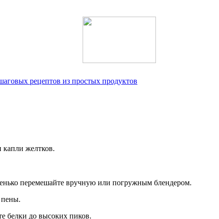
ошаговых рецептов из простых продуктов
и капли желтков.
ошенько перемешайте вручную или погружным блендером.
 пены.
те белки до высоких пиков.