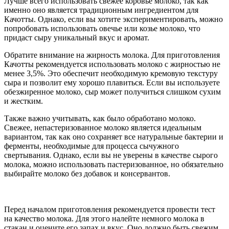
Лучше всего использовать свежее коровье молоко, так как
именно оно является традиционным ингредиентом для
Качотты. Однако, если вы хотите экспериментировать, можно
попробовать использовать овечье или козье молоко, что
придаст сыру уникальный вкус и аромат.
Обратите внимание на жирность молока. Для приготовления
Качотты рекомендуется использовать молоко с жирностью не
менее 3,5%. Это обеспечит необходимую кремовую текстуру
сыра и позволит ему хорошо плавиться. Если вы используете
обезжиренное молоко, сыр может получиться слишком сухим
и жестким.
Также важно учитывать, как было обработано молоко.
Свежее, непастеризованное молоко является идеальным
вариантом, так как оно сохраняет все натуральные бактерии и
ферменты, необходимые для процесса сычужного
свертывания. Однако, если вы не уверены в качестве сырого
молока, можно использовать пастеризованное, но обязательно
выбирайте молоко без добавок и консервантов.
Перед началом приготовления рекомендуется провести тест
на качество молока. Для этого налейте немного молока в
стакан и оцените его запах и вкус. Оно должно быть свежим,