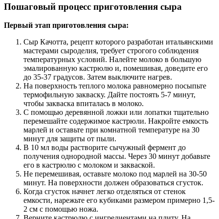
Пошаговый процесс приготовления сыра
Первый этап приготовления сыра:
Сыр Качотта, рецепт которого разработан итальянскими
мастерами сыроделия, требует строгого соблюдения
температурных условий. Налейте молоко в большую
эмалированную кастрюлю и, помешивая, доведите его
до 35-37 градусов. Затем выключите нагрев.
На поверхность теплого молока равномерно посыпьте
термофильную закваску. Дайте постоять 5-7 минут,
чтобы закваска впиталась в молоко.
С помощью деревянной ложки или лопатки тщательно
перемешайте содержимое кастрюли. Накройте емкость
марлей и оставьте при комнатной температуре на 30
минут для защиты от пыли.
В 10 мл воды растворите сычужный фермент до
получения однородной массы. Через 30 минут добавьте
его в кастрюлю с молоком и закваской.
Не перемешивая, оставьте молоко под марлей на 30-50
минут. На поверхности должен образоваться сгусток.
Когда сгусток начнет легко отделяться от стенок
емкости, нарежьте его кубиками размером примерно 1,5-
2 см с помощью ножа.
Верните кастрюлю с ингредиентами на плиту. На