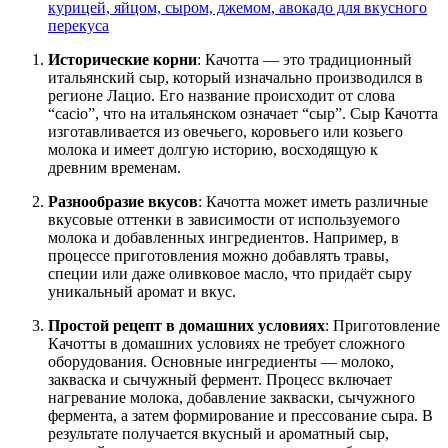
курицей, яйцом, сыром, джемом, авокадо для вкусного
перекуса
Исторические корни
: Качотта — это традиционный
итальянский сыр, который изначально производился в
регионе Лацио. Его название происходит от слова
“cacio”, что на итальянском означает “сыр”. Сыр Качотта
изготавливается из овечьего, коровьего или козьего
молока и имеет долгую историю, восходящую к
древним временам.
Разнообразие вкусов
: Качотта может иметь различные
вкусовые оттенки в зависимости от используемого
молока и добавленных ингредиентов. Например, в
процессе приготовления можно добавлять травы,
специи или даже оливковое масло, что придаёт сыру
уникальный аромат и вкус.
Простой рецепт в домашних условиях
: Приготовление
Качотты в домашних условиях не требует сложного
оборудования. Основные ингредиенты — молоко,
закваска и сычужный фермент. Процесс включает
нагревание молока, добавление закваски, сычужного
фермента, а затем формирование и прессование сыра. В
результате получается вкусный и ароматный сыр,