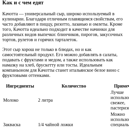
Как и с чем едят
Качотта — универсальный сыр, широко используемый в
кулинарии. Благодаря отличным плавящимся свойствам, его
часто добавляют в пиццу, ризотто, лазанью и омлеты. Кроме
того, Качотта идеально подходит в качестве начинки для
различных видов выпечки: блинчиков, пирогов, закусочных
тортов, рулетов и горячих тарталеток.
Этот сыр хорош не только в блюдах, но и как
самостоятельный продукт. Его можно добавлять в салаты,
подавать с фруктами и медом, а также использовать как
намазку на хлеб, брускетту или тосты. Идеальным
компаньоном для Качотты станет итальянское белое вино с
фруктовыми оттенками.
Ингредиенты
Количество
Приме
Лучше
использо
Молоко
2 литра
свежее,
пастериз
Можно
использо
Закваска
1/4 чайной ложки
специал