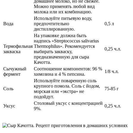
домашнее молоко, но не свежее.
Можно применять любой вид
молока или их комбинацию.
Используйте питьевую воду,
Вода
предпочтительно
0,5 л
дистиллированную.
На упаковке должна быть
надпись «Streptococcus salivarius
Термофильная
Thermophilus». Рекомендуется
0,25 ч.л.
закваска
выбирать закваску,
предназначенную для сыра
Качотта.
Сычужный
Соотношение компонентов: 96 %
1/8 ч.л.
фермент
химозина и 4 % пепсина.
Используйте поваренную соль
крупного помола. Соль с йодом,
Соль
75-85 г
морская или «экстра» не
подойдут.
Столовый уксус с концентрацией
Уксус
0,25 ч.л.
9%.