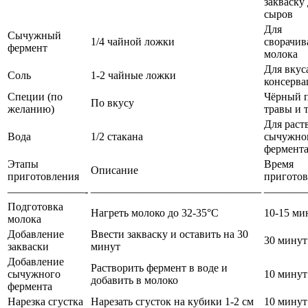
закваску
сыров
Для
Сычужный
1/4 чайной ложки
сворачив
фермент
молока
Для вкус
Соль
1-2 чайные ложки
консерва
Специи (по
Чёрный п
По вкусу
желанию)
травы и т
Для раст
Вода
1/2 стакана
сычужно
фермент
Этапы
Время
Описание
приготовления
приготов
———————-
———————————————–
————
Подготовка
Нагреть молоко до 32-35°C
10-15 ми
молока
Добавление
Ввести закваску и оставить на 30
30 минут
закваски
минут
Добавление
Растворить фермент в воде и
сычужного
10 минут
добавить в молоко
фермента
Нарезка сгустка
Нарезать сгусток на кубики 1-2 см
10 минут