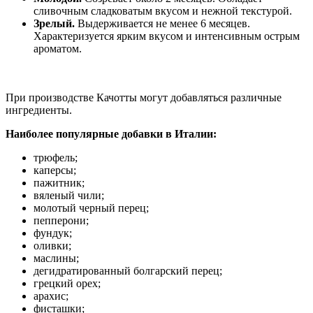
сливочным сладковатым вкусом и нежной текстурой.
Зрелый.
Выдерживается не менее 6 месяцев.
Характеризуется ярким вкусом и интенсивным острым
ароматом.
При производстве Качотты могут добавляться различные
ингредиенты.
Наиболее популярные добавки в Италии:
трюфель;
каперсы;
пажитник;
вяленый чили;
молотый черный перец;
пепперони;
фундук;
оливки;
маслины;
дегидратированный болгарский перец;
грецкий орех;
арахис;
фисташки;