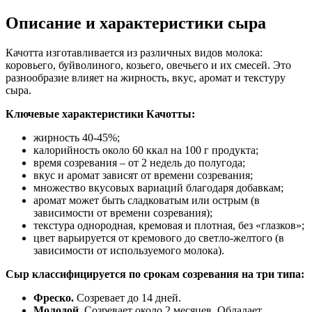
Описание и характеристики сыра
Качотта изготавливается из различных видов молока:
коровьего, буйволиного, козьего, овечьего и их смесей. Это
разнообразие влияет на жирность, вкус, аромат и текстуру
сыра.
Ключевые характеристики Качотты:
жирность 40-45%;
калорийность около 60 ккал на 100 г продукта;
время созревания – от 2 недель до полугода;
вкус и аромат зависят от времени созревания;
множество вкусовых вариаций благодаря добавкам;
аромат может быть сладковатым или острым (в
зависимости от времени созревания);
текстура однородная, кремовая и плотная, без «глазков»;
цвет варьируется от кремового до светло-желтого (в
зависимости от используемого молока).
Сыр классифицируется по срокам созревания на три типа:
Фреско.
Созревает до 14 дней.
Молодой.
Созревает около 2 месяцев. Обладает