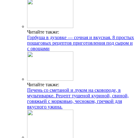
Читайте также:
Горбуша в духовке — сочная и вкусная. 8 простых
пошаговых рецептов приготовления под сыром и
с овощами
Читайте также:
Печень со сметаной и луком на сковороде, в
мультиварке. Рецепт тушеной куриной, свиной,
говяжьей с морковью, чесноком, гречкой для
вкусного ужина.