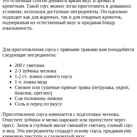
это отличный способ добавить яркий вкус и аромат к
креветкам. Такой соус можно легко приготовить в домашних
условиях, используя доступные ингредиенты. Он идеально
подходит как для жареных, так и для отварных креветок,
подчеркивая их естественный вкус и придавая блюду
изысканность.
Для приготовления соуса с пряными травами вам понадобятся
следующие ингредиенты:
200 г сметаны
2-3 зубчика чеснока
1-2 ст. ложки соевого соуса
1 ч. ложка меда
Свежие или сушеные пряные травы (петрушка, укроп,
базилик, орегано)
Сок половины лимона
Соль и перец по вкусу
Приготовление соуса начинается с подготовки чеснока.
Очистите зубчики и мелко нарежьте или пропустите через
пресс. Затем в глубокой миске смешайте сметану, соевый соус
и мед. Эти ингредиенты создадут основу соуса, придавая ему
кремовую текстуру и сладковатый вкус.