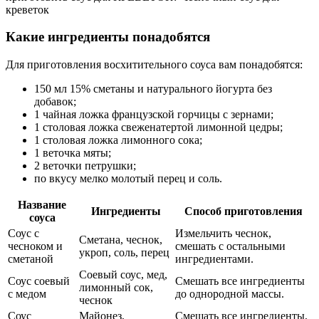
креветок
Какие ингредиенты понадобятся
Для приготовления восхитительного соуса вам понадобятся:
150 мл 15% сметаны и натурального йогурта без
добавок;
1 чайная ложка французской горчицы с зернами;
1 столовая ложка свеженатертой лимонной цедры;
1 столовая ложка лимонного сока;
1 веточка мяты;
2 веточки петрушки;
по вкусу мелко молотый перец и соль.
Название
Ингредиенты
Способ приготовления
соуса
Соус с
Измельчить чеснок,
Сметана, чеснок,
чесноком и
смешать с остальными
укроп, соль, перец
сметаной
ингредиентами.
Соевый соус, мед,
Соус соевый
Смешать все ингредиенты
лимонный сок,
с медом
до однородной массы.
чеснок
Соус
Майонез,
Смешать все ингредиенты,