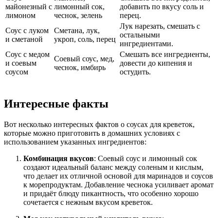
майонезный с
лимонный сок,
добавить по вкусу соль и
лимоном
чеснок, зелень
перец.
Лук нарезать, смешать с
Соус с луком
Сметана, лук,
остальными
и сметаной
укроп, соль, перец
ингредиентами.
Соус с медом
Смешать все ингредиенты,
Соевый соус, мед,
и соевым
довести до кипения и
чеснок, имбирь
соусом
остудить.
Интересные факты
Вот несколько интересных фактов о соусах для креветок,
которые можно приготовить в домашних условиях с
использованием указанных ингредиентов:
Комбинация вкусов
: Соевый соус и лимонный сок
создают идеальный баланс между соленым и кислым,
что делает их отличной основой для маринадов и соусов
к морепродуктам. Добавление чеснока усиливает аромат
и придаёт блюду пикантность, что особенно хорошо
сочетается с нежным вкусом креветок.