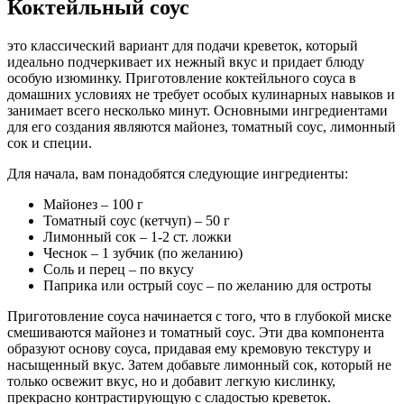
Коктейльный соус
это классический вариант для подачи креветок, который
идеально подчеркивает их нежный вкус и придает блюду
особую изюминку. Приготовление коктейльного соуса в
домашних условиях не требует особых кулинарных навыков и
занимает всего несколько минут. Основными ингредиентами
для его создания являются майонез, томатный соус, лимонный
сок и специи.
Для начала, вам понадобятся следующие ингредиенты:
Майонез – 100 г
Томатный соус (кетчуп) – 50 г
Лимонный сок – 1-2 ст. ложки
Чеснок – 1 зубчик (по желанию)
Соль и перец – по вкусу
Паприка или острый соус – по желанию для остроты
Приготовление соуса начинается с того, что в глубокой миске
смешиваются майонез и томатный соус. Эти два компонента
образуют основу соуса, придавая ему кремовую текстуру и
насыщенный вкус. Затем добавьте лимонный сок, который не
только освежит вкус, но и добавит легкую кислинку,
прекрасно контрастирующую с сладостью креветок.