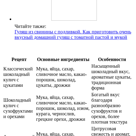
Читайте также:
Гуляш из свинины с подливкой. Как приготовить очень
вкусный домашний гуляш с томатной пастой и мукой
Рецепт
Основные ингредиенты
Особенности
Насыщенный
Классический
Мука, яйца, сахар,
шоколадный вкус,
шоколадный
сливочное масло, какао-
ароматные цукаты,
кулич с
порошок, шоколад,
традиционная
цукатами
цукаты, дрожжи
форма
Богатый вкус
Мука, яйца, сахар,
Шоколадный
благодаря
сливочное масло, какао-
кулич с
разнообразию
порошок, шоколад, изюм,
сухофруктами
сухофруктов и
курага, чернослив,
и орехами
орехов, более
грецкие орехи, дрожжи
плотная текстура
Цитрусовая
Мука, яйца, сахар,
свежесть и аромат,