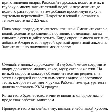
приготовления опары. Разломайте дрожжи, поместите их в
глубокую миску, залейте теплой водой и перемешайте до
полного растворения. Затем добавьте просеянную муку и
тщательно перемешайте. Накройте пленкой и оставьте в
теплом месте на 2-2,5 часа.
Пока опара подходит, займитесь начинкой. Смешайте сахар с
водой, доведите до кипения, постоянно помешивая, затем
снимите с огня и дайте остыть. Когда сироп немного остынет,
добавьте Амаретто или другой крепкий ароматный алкоголь.
Залейте вишню получившимся сиропом.
Смешайте молоко с дрожжами. В глубокой миске соедините
опару, дрожжевое молоко, какао, муку, сахар и желтки. На
низкой скорости миксера объедините все ингредиенты, а
затем на средней скорости вымесите гладкое и эластичное
тесто, которое не липнет к рукам. Рабочая температура теста
должна составлять 23-24 градуса.
Когда тесто будет готово, начните вводить холодное масло,
продолжая работать миксером.
Проверьте тесто на клейковину: возьмите небольшой кусочек