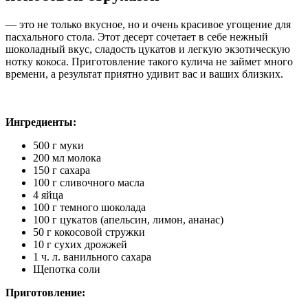
— это не только вкусное, но и очень красивое угощение для
пасхального стола. Этот десерт сочетает в себе нежный
шоколадный вкус, сладость цукатов и легкую экзотическую
нотку кокоса. Приготовление такого кулича не займет много
времени, а результат приятно удивит вас и ваших близких.
Ингредиенты:
500 г муки
200 мл молока
150 г сахара
100 г сливочного масла
4 яйца
100 г темного шоколада
100 г цукатов (апельсин, лимон, ананас)
50 г кокосовой стружки
10 г сухих дрожжей
1 ч. л. ванильного сахара
Щепотка соли
Приготовление: