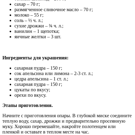
сахар – 70 г;
размягченное сливочное масло – 70 г;
молоко – 55 г;
соль – ½ ч. л.;
сухие дрожжи – ¾ ч. л.;
ванилин – 1 щепотка;
яичные желтки – 3 шт.
Ингредиенты для украшения:
сахарная пудра – 150 г;
сок апельсина или лимона – 2-3 ст. л.;
цедра апельсина – 1 ст. л.;
сахарная пудра – 150 г;
цукаты по вкусу;
орехи по вкусу.
Этапы приготовления.
Начните с приготовления опары. В глубокой миске соедините
теплую воду, сахар, дрожжи и предварительно просеянную
муку. Хорошо перемешайте, накройте полотенцем или
пленкой и оставьте в теплом месте на час.