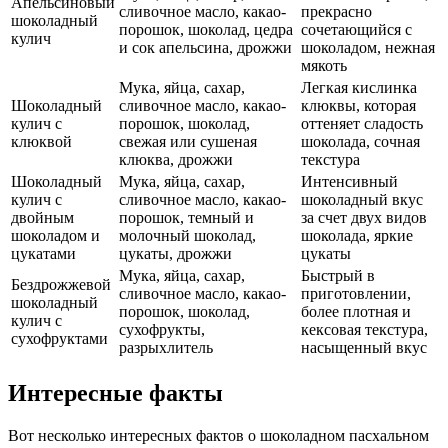
Апельсиновый
сливочное масло, какао-
прекрасно
шоколадный
порошок, шоколад, цедра
сочетающийся с
кулич
и сок апельсина, дрожжи
шоколадом, нежная
мякоть
Мука, яйца, сахар,
Легкая кислинка
Шоколадный
сливочное масло, какао-
клюквы, которая
кулич с
порошок, шоколад,
оттеняет сладость
клюквой
свежая или сушеная
шоколада, сочная
клюква, дрожжи
текстура
Шоколадный
Мука, яйца, сахар,
Интенсивный
кулич с
сливочное масло, какао-
шоколадный вкус
двойным
порошок, темный и
за счет двух видов
шоколадом и
молочный шоколад,
шоколада, яркие
цукатами
цукаты, дрожжи
цукаты
Мука, яйца, сахар,
Быстрый в
Бездрожжевой
сливочное масло, какао-
приготовлении,
шоколадный
порошок, шоколад,
более плотная и
кулич с
сухофрукты,
кексовая текстура,
сухофруктами
разрыхлитель
насыщенный вкус
Интересные факты
Вот несколько интересных фактов о шоколадном пасхальном