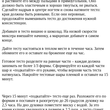
и растяните его между пальцами в прямоугольник. Оно
должно быть эластичным и хорошо тянуться, не рваться.
Сделайте надрыв в центре ногтем и снова натяните тесто:
края должны быть ровными. Если они неровные,
продолжайте вымешивать тесто до достижения нужной
консистенции.
Добавьте в тесто вишню и шоколад. На низкой скорости
миксера вмешайте начинку, а марципан добавьте в самом
конце.
Дайте тесту настояться в теплом месте в течение часа. Затем
обомните его и оставьте на брожение еще на час.
Готовое тесто разделите на равные части – каждая должна
занимать не более 1/3 формы. Сформируйте из каждой части
шар и «подкатайте» его руками, чтобы верхняя часть теста
натянулась. Накройте тестовые шары пленкой и оставьте на 15
минут.
Через 15 минут «подкатайте» тесто еще раз. Разложите его по
формам и поставьте в разогретую до 26 градусов духовку на
2,5 часа. На дно духовки поместите миску с водой. За это
время куличи увеличатся в размере в 2,5 раза, а тесто станет