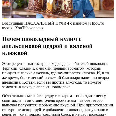
Воздушный ПАСХАЛЬНЫЙ КУЛИЧ с изюмом | ПроСто
кухня | YouTube-версия
Печем шоколадный кулич с
апельсиновой цедрой и вяленой
клюквой
Этот рецепт – настоящая находка для любителей шоколада.
Терпкий, сладкий, с легким пряным ароматом, который
придает выпечке алкоголь, где замачивается клюква. И, в то
же время, более легкий и свежий благодаря наличию цедры
апельсина. Кстати, если вы против алкоголя, то можете
замочить клюкву в апельсиновом соке.
Обязательно смешайте цедру с сахаром – она отдаст песку
свои масла, и он станет очень ароматным – за счет этого
выпечка получится необычайно вкусной. При приготовлении
глазури не игнорируйте добавление глюкозы, как указано в
рецепте – она придаст красивый блеск и не даст шоколаду