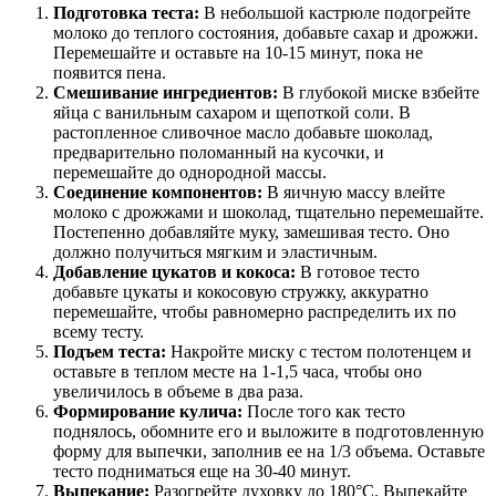
Подготовка теста:
В небольшой кастрюле подогрейте
молоко до теплого состояния, добавьте сахар и дрожжи.
Перемешайте и оставьте на 10-15 минут, пока не
появится пена.
Смешивание ингредиентов:
В глубокой миске взбейте
яйца с ванильным сахаром и щепоткой соли. В
растопленное сливочное масло добавьте шоколад,
предварительно поломанный на кусочки, и
перемешайте до однородной массы.
Соединение компонентов:
В яичную массу влейте
молоко с дрожжами и шоколад, тщательно перемешайте.
Постепенно добавляйте муку, замешивая тесто. Оно
должно получиться мягким и эластичным.
Добавление цукатов и кокоса:
В готовое тесто
добавьте цукаты и кокосовую стружку, аккуратно
перемешайте, чтобы равномерно распределить их по
всему тесту.
Подъем теста:
Накройте миску с тестом полотенцем и
оставьте в теплом месте на 1-1,5 часа, чтобы оно
увеличилось в объеме в два раза.
Формирование кулича:
После того как тесто
поднялось, обомните его и выложите в подготовленную
форму для выпечки, заполнив ее на 1/3 объема. Оставьте
тесто подниматься еще на 30-40 минут.
Выпекание:
Разогрейте духовку до 180°C. Выпекайте