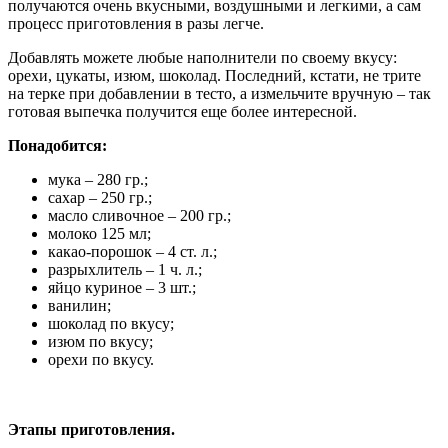
получаются очень вкусными, воздушными и легкими, а сам
процесс приготовления в разы легче.
Добавлять можете любые наполнители по своему вкусу:
орехи, цукаты, изюм, шоколад. Последний, кстати, не трите
на терке при добавлении в тесто, а измельчите вручную – так
готовая выпечка получится еще более интересной.
Понадобится:
мука – 280 гр.;
сахар – 250 гр.;
масло сливочное – 200 гр.;
молоко 125 мл;
какао-порошок – 4 ст. л.;
разрыхлитель – 1 ч. л.;
яйцо куриное – 3 шт.;
ванилин;
шоколад по вкусу;
изюм по вкусу;
орехи по вкусу.
Этапы приготовления.