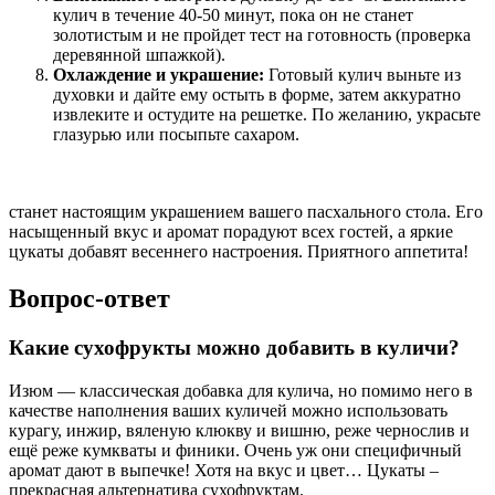
кулич в течение 40-50 минут, пока он не станет
золотистым и не пройдет тест на готовность (проверка
деревянной шпажкой).
Охлаждение и украшение:
Готовый кулич выньте из
духовки и дайте ему остыть в форме, затем аккуратно
извлеките и остудите на решетке. По желанию, украсьте
глазурью или посыпьте сахаром.
станет настоящим украшением вашего пасхального стола. Его
насыщенный вкус и аромат порадуют всех гостей, а яркие
цукаты добавят весеннего настроения. Приятного аппетита!
Вопрос-ответ
Какие сухофрукты можно добавить в куличи?
Изюм — классическая добавка для кулича, но помимо него в
качестве наполнения ваших куличей можно использовать
курагу, инжир, вяленую клюкву и вишню, реже чернослив и
ещё реже кумкваты и финики. Очень уж они специфичный
аромат дают в выпечке! Хотя на вкус и цвет… Цукаты –
прекрасная альтернатива сухофруктам.