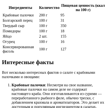
Пищевая ценность (ккал
Ингредиенты
Количество
на 100 г)
Крабовые палочки
200 г
95
Болгарский перец
100 г
31
Твердый сыр
100 г
350
Помидоры
100 г
18
Яйцо
2 шт.
155
Огурец
100 г
16
Консервированная
100 г
127
фасоль
Интересные факты
Вот несколько интересных фактов о салате с крабовыми
палочками и овощами:
Крабовые палочки
: Несмотря на свое название,
крабовые палочки на самом деле не содержат
настоящего краба. Они изготавливаются из сурими —
переработанного рыбного филе, обычно трески, с
добавлением крахмала и ароматизаторов. Это делает их
доступным и популярным ингредиентом в салатах.