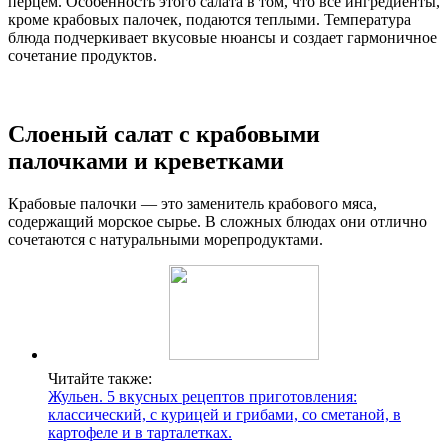
перцем. Особенность этого салата в том, что все ингредиенты,
кроме крабовых палочек, подаются теплыми. Температура
блюда подчеркивает вкусовые нюансы и создает гармоничное
сочетание продуктов.
Слоеный салат с крабовыми
палочками и креветками
Крабовые палочки — это заменитель крабового мяса,
содержащий морское сырье. В сложных блюдах они отлично
сочетаются с натуральными морепродуктами.
Читайте также:
Жульен. 5 вкусных рецептов приготовления:
классический, с курицей и грибами, со сметаной, в
картофеле и в тарталетках.