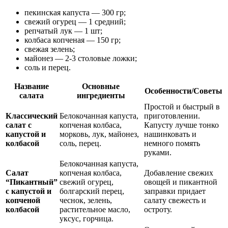
пекинская капуста — 300 гр;
свежий огурец — 1 средний;
репчатый лук — 1 шт;
колбаса копченая — 150 гр;
свежая зелень;
майонез — 2-3 столовые ложки;
соль и перец.
Название
Основные
Особенности/Советы
салата
ингредиенты
Простой и быстрый в
Классический
Белокочанная капуста,
приготовлении.
салат с
копченая колбаса,
Капусту лучше тонко
капустой и
морковь, лук, майонез,
нашинковать и
колбасой
соль, перец.
немного помять
руками.
Белокочанная капуста,
Салат
копченая колбаса,
Добавление свежих
“Пикантный”
свежий огурец,
овощей и пикантной
с капустой и
болгарский перец,
заправки придает
копченой
чеснок, зелень,
салату свежесть и
колбасой
растительное масло,
остроту.
уксус, горчица.