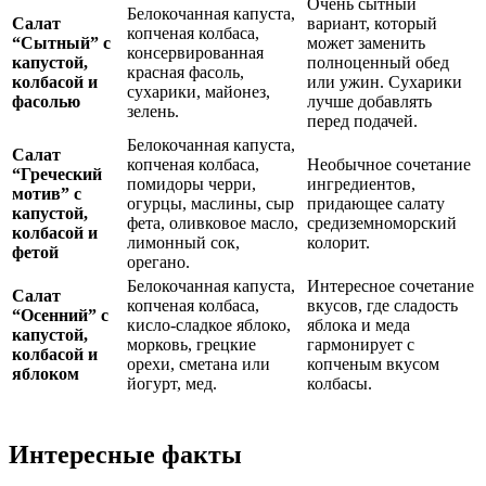
Очень сытный
Белокочанная капуста,
Салат
вариант, который
копченая колбаса,
“Сытный” с
может заменить
консервированная
капустой,
полноценный обед
красная фасоль,
колбасой и
или ужин. Сухарики
сухарики, майонез,
фасолью
лучше добавлять
зелень.
перед подачей.
Белокочанная капуста,
Салат
копченая колбаса,
Необычное сочетание
“Греческий
помидоры черри,
ингредиентов,
мотив” с
огурцы, маслины, сыр
придающее салату
капустой,
фета, оливковое масло,
средиземноморский
колбасой и
лимонный сок,
колорит.
фетой
орегано.
Белокочанная капуста,
Интересное сочетание
Салат
копченая колбаса,
вкусов, где сладость
“Осенний” с
кисло-сладкое яблоко,
яблока и меда
капустой,
морковь, грецкие
гармонирует с
колбасой и
орехи, сметана или
копченым вкусом
яблоком
йогурт, мед.
колбасы.
Интересные факты