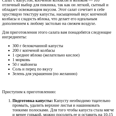
Салат с капустой, копченой колбасой и яблоком — это
отличный выбор для пикника, так как он легкий, сытный и
обладает освежающим вкусом. Этот салат сочетает в себе
хрустящую текстуру капусты, насыщенный вкус копченой
колбасы и сладость яблока, что делает его идеальным
дополнением к любому застолью на свежем воздухе.
Для приготовления этого салата вам понадобятся следующие
ингредиенты:
300 г белокочанной капусты
200 г копченой колбасы
1 среднее яблоко (желательно кислое)
1 морковь
50 г майонеза
Соль и перец по вкусу
Зелень для украшения (по желанию)
Приступим к приготовлению:
Подготовка капусты:
Капусту необходимо тщательно
промыть, удалить верхние листья и нашинковать
тонкими полосками. Для того чтобы капуста стала мягче
и менее горькой, можно посолить ее и оставить на 10-15