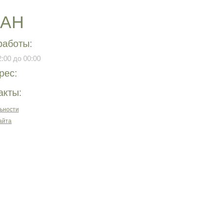
РАН
работы:
:00 до 00:00
рес:
акты:
ьности
айта