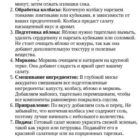
минут, затем отжать излишки сока.
Обработка колбасы:
Копченую колбасу нарезаем
тонкими ломтиками или кубиками, в зависимости от
ваших предпочтений. Колбаса придаст салату
насыщенный вкус и аромат.
Подготовка яблока:
Яблоко нужно тщательно вымыть,
удалить сердцевину и нарезать кубиками или соломкой.
Не стоит очищать яблоко от кожуры, так как она
добавит дополнительную текстуру и полезные
вещества.
Морковь:
Морковь очищаем и натираем на крупной
терке. Она добавит сладость и яркий цвет вашему
салату.
Смешивание ингредиентов:
В глубокой миске
аккуратно смешиваем все подготовленные
ингредиенты: капусту, колбасу, яблоко и морковь.
Добавляем майонез, тщательно перемешиваем, чтобы
все компоненты равномерно покрылись соусом.
Приправление:
По вкусу добавляем соль и перец. Не
забывайте, что копченая колбаса уже содержит соль,
поэтому лучше начинать с небольшого количества.
Подача:
Готовый салат можно украсить свежей зеленью,
такой как укроп или петрушка. Подавайте его в
красивой салатнице или на порционных тарелках.