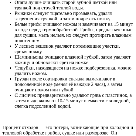
Опята лучше очищать старой зубной щеткой или
тряпкой под струей теплой воды.
Рыжики следует тщательно промывать, удаляя
загрязнения тряпкой, а затем подрезать ножку.
Белые грибы очищают ножом и замачивают на 15 минут
в воде перед термообработкой. Грибы, предназначенные
для сушки, мыть нельзя, их следует протирать влажным
полотенцем.
У лесных вешенок удаляют потемневшие участки,
срезая ножку.
Шампиньоны очищают влажной губкой, затем удаляют
кожицу и обновляют срез на ножке.
Чешуйки, находящиеся на ножке подберезовика, можно
удалить ножом.
Грузди после сортировки сначала вымачивают в
подсоленной воде (меняя её каждые 2 часа), а затем
очищают ножом или губкой.
С лисичек предварительно удаляют грязь с пластинок, а
затем выдерживают 10-15 минут в емкости с холодной,
слегка подсоленной водой.
Процент отходов — это потери, возникающие при холодной и
тепловой обработке грибов, сушке или разморозке. Он