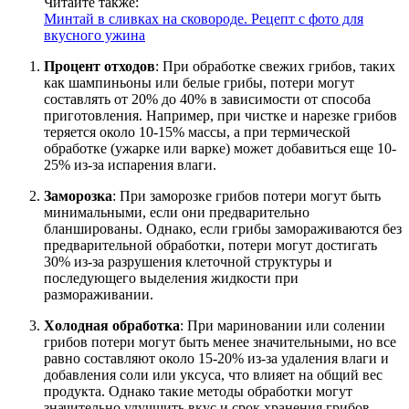
Читайте также:
Минтай в сливках на сковороде. Рецепт с фото для
вкусного ужина
Процент отходов
: При обработке свежих грибов, таких
как шампиньоны или белые грибы, потери могут
составлять от 20% до 40% в зависимости от способа
приготовления. Например, при чистке и нарезке грибов
теряется около 10-15% массы, а при термической
обработке (ужарке или варке) может добавиться еще 10-
25% из-за испарения влаги.
Заморозка
: При заморозке грибов потери могут быть
минимальными, если они предварительно
бланшированы. Однако, если грибы замораживаются без
предварительной обработки, потери могут достигать
30% из-за разрушения клеточной структуры и
последующего выделения жидкости при
размораживании.
Холодная обработка
: При мариновании или солении
грибов потери могут быть менее значительными, но все
равно составляют около 15-20% из-за удаления влаги и
добавления соли или уксуса, что влияет на общий вес
продукта. Однако такие методы обработки могут
значительно улучшить вкус и срок хранения грибов.