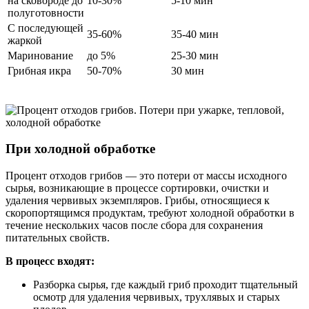
на сковороде до
10-30%
5-10 мин
полуготовности
С последующей
35-60%
35-40 мин
жаркой
Маринование
до 5%
25-30 мин
Грибная икра
50-70%
30 мин
При холодной обработке
Процент отходов грибов — это потери от массы исходного
сырья, возникающие в процессе сортировки, очистки и
удаления червивых экземпляров. Грибы, относящиеся к
скоропортящимся продуктам, требуют холодной обработки в
течение нескольких часов после сбора для сохранения
питательных свойств.
В процесс входят:
Разборка сырья, где каждый гриб проходит тщательный
осмотр для удаления червивых, трухлявых и старых