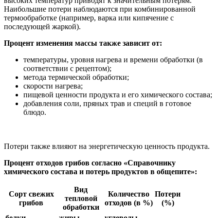
высоких температур приводят к значительным потерям.
Наибольшие потери наблюдаются при комбинированной
термообработке (например, варка или кипячение с
последующей жаркой).
Процент изменения массы также зависит от:
температуры, уровня нагрева и времени обработки (в
соответствии с рецептом);
метода термической обработки;
скорости нагрева;
пищевой ценности продукта и его химического состава;
добавления соли, пряных трав и специй в готовое
блюдо.
Потери также влияют на энергетическую ценность продукта.
Процент отходов грибов согласно «Справочнику
химического состава и потерь продуктов в общепите»:
Вид
Сорт свежих
Количество
Потери
тепловой
грибов
отходов (в %)
(%)
обработки
белки
жиры
углеводы