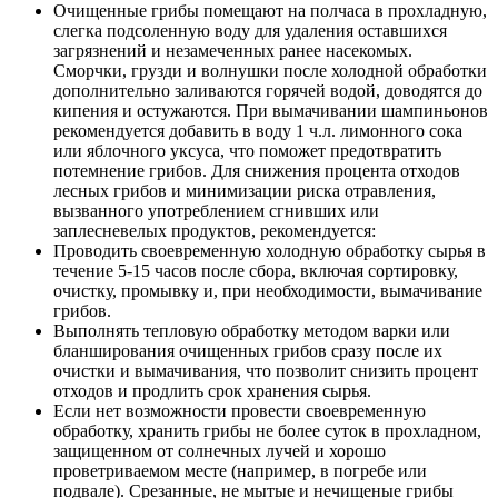
Очищенные грибы помещают на полчаса в прохладную,
слегка подсоленную воду для удаления оставшихся
загрязнений и незамеченных ранее насекомых.
Сморчки, грузди и волнушки после холодной обработки
дополнительно заливаются горячей водой, доводятся до
кипения и остужаются. При вымачивании шампиньонов
рекомендуется добавить в воду 1 ч.л. лимонного сока
или яблочного уксуса, что поможет предотвратить
потемнение грибов. Для снижения процента отходов
лесных грибов и минимизации риска отравления,
вызванного употреблением сгнивших или
заплесневелых продуктов, рекомендуется:
Проводить своевременную холодную обработку сырья в
течение 5-15 часов после сбора, включая сортировку,
очистку, промывку и, при необходимости, вымачивание
грибов.
Выполнять тепловую обработку методом варки или
бланширования очищенных грибов сразу после их
очистки и вымачивания, что позволит снизить процент
отходов и продлить срок хранения сырья.
Если нет возможности провести своевременную
обработку, хранить грибы не более суток в прохладном,
защищенном от солнечных лучей и хорошо
проветриваемом месте (например, в погребе или
подвале). Срезанные, не мытые и нечищеные грибы