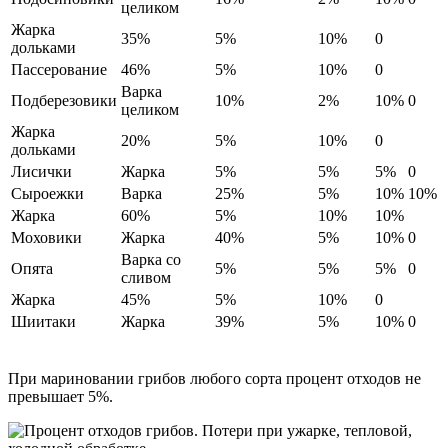
целиком
Жарка
35%
5%
10%
0
дольками
Пассерование
46%
5%
10%
0
Варка
Подберезовики
10%
2%
10%
0
целиком
Жарка
20%
5%
10%
0
дольками
Лисички
Жарка
5%
5%
5%
0
Сыроежки
Варка
25%
5%
10%
10%
Жарка
60%
5%
10%
10%
Моховики
Жарка
40%
5%
10%
0
Варка со
Опята
5%
5%
5%
0
сливом
Жарка
45%
5%
10%
0
Шиитаки
Жарка
39%
5%
10%
0
При мариновании грибов любого сорта процент отходов не
превышает 5%.