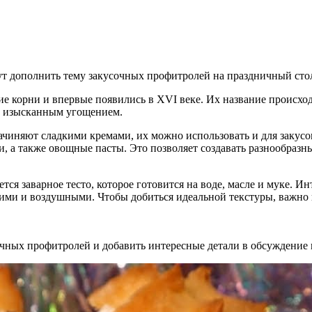
ут дополнить тему закусочных профитролей на праздничный сто
 корни и впервые появились в XVI веке. Их название происходит 
ь изысканным угощением.
ачиняют сладкими кремами, их можно использовать и для закус
 а также овощные пасты. Это позволяет создавать разнообразны
тся заварное тесто, которое готовится на воде, масле и муке. И
кими и воздушными. Чтобы добиться идеальной текстуры, важно
чных профитролей и добавить интересные детали в обсуждение 