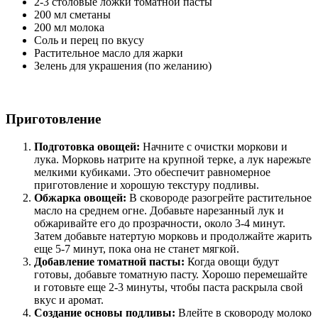
2-3 столовые ложки томатной пасты
200 мл сметаны
200 мл молока
Соль и перец по вкусу
Растительное масло для жарки
Зелень для украшения (по желанию)
Приготовление
Подготовка овощей:
Начните с очистки моркови и
лука. Морковь натрите на крупной терке, а лук нарежьте
мелкими кубиками. Это обеспечит равномерное
приготовление и хорошую текстуру подливы.
Обжарка овощей:
В сковороде разогрейте растительное
масло на среднем огне. Добавьте нарезанный лук и
обжаривайте его до прозрачности, около 3-4 минут.
Затем добавьте натертую морковь и продолжайте жарить
еще 5-7 минут, пока она не станет мягкой.
Добавление томатной пасты:
Когда овощи будут
готовы, добавьте томатную пасту. Хорошо перемешайте
и готовьте еще 2-3 минуты, чтобы паста раскрыла свой
вкус и аромат.
Создание основы подливы:
Влейте в сковороду молоко