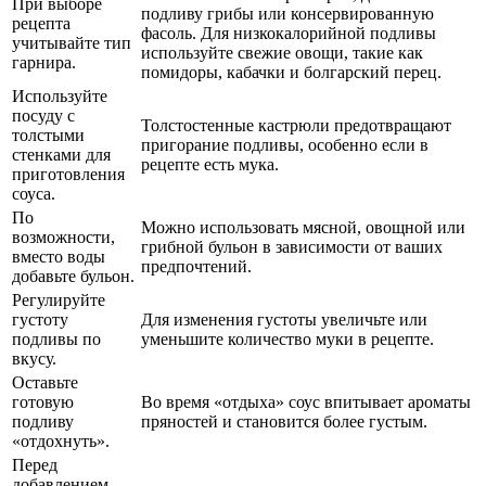
При выборе
подливу грибы или консервированную
рецепта
фасоль. Для низкокалорийной подливы
учитывайте тип
используйте свежие овощи, такие как
гарнира.
помидоры, кабачки и болгарский перец.
Используйте
посуду с
Толстостенные кастрюли предотвращают
толстыми
пригорание подливы, особенно если в
стенками для
рецепте есть мука.
приготовления
соуса.
По
Можно использовать мясной, овощной или
возможности,
грибной бульон в зависимости от ваших
вместо воды
предпочтений.
добавьте бульон.
Регулируйте
густоту
Для изменения густоты увеличьте или
подливы по
уменьшите количество муки в рецепте.
вкусу.
Оставьте
готовую
Во время «отдыха» соус впитывает ароматы
подливу
пряностей и становится более густым.
«отдохнуть».
Перед
добавлением