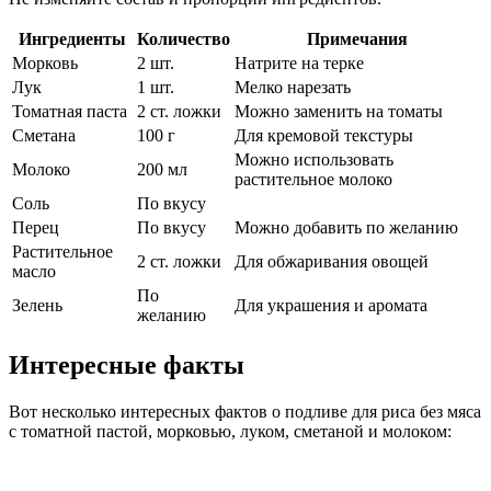
Ингредиенты
Количество
Примечания
Морковь
2 шт.
Натрите на терке
Лук
1 шт.
Мелко нарезать
Томатная паста
2 ст. ложки
Можно заменить на томаты
Сметана
100 г
Для кремовой текстуры
Можно использовать
Молоко
200 мл
растительное молоко
Соль
По вкусу
Перец
По вкусу
Можно добавить по желанию
Растительное
2 ст. ложки
Для обжаривания овощей
масло
По
Зелень
Для украшения и аромата
желанию
Интересные факты
Вот несколько интересных фактов о подливе для риса без мяса
с томатной пастой, морковью, луком, сметаной и молоком: