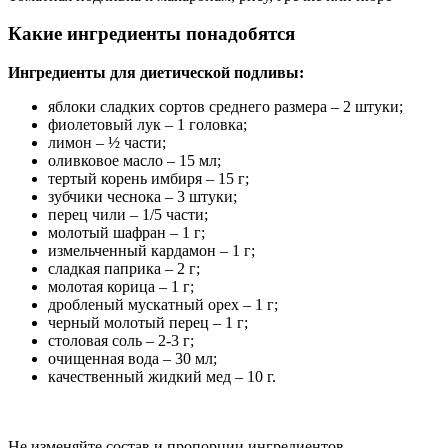
Какие ингредиенты понадобятся
Ингредиенты для диетической подливы:
яблоки сладких сортов среднего размера – 2 штуки;
фиолетовый лук – 1 головка;
лимон – ½ части;
оливковое масло – 15 мл;
тертый корень имбиря – 15 г;
зубчики чеснока – 3 штуки;
перец чили – 1/5 части;
молотый шафран – 1 г;
измельченный кардамон – 1 г;
сладкая паприка – 2 г;
молотая корица – 1 г;
дробленый мускатный орех – 1 г;
черный молотый перец – 1 г;
столовая соль – 2-3 г;
очищенная вода – 30 мл;
качественный жидкий мед – 10 г.
Не изменяйте состав и пропорции ингредиентов.