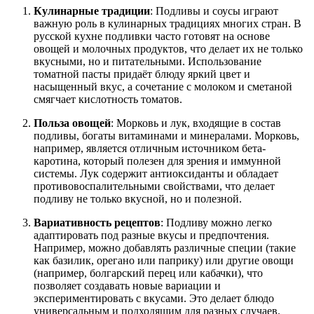
Кулинарные традиции
: Подливы и соусы играют
важную роль в кулинарных традициях многих стран. В
русской кухне подливки часто готовят на основе
овощей и молочных продуктов, что делает их не только
вкусными, но и питательными. Использование
томатной пасты придаёт блюду яркий цвет и
насыщенный вкус, а сочетание с молоком и сметаной
смягчает кислотность томатов.
Польза овощей
: Морковь и лук, входящие в состав
подливы, богаты витаминами и минералами. Морковь,
например, является отличным источником бета-
каротина, который полезен для зрения и иммунной
системы. Лук содержит антиоксиданты и обладает
противовоспалительными свойствами, что делает
подливу не только вкусной, но и полезной.
Вариативность рецептов
: Подливу можно легко
адаптировать под разные вкусы и предпочтения.
Например, можно добавлять различные специи (такие
как базилик, орегано или паприку) или другие овощи
(например, болгарский перец или кабачки), что
позволяет создавать новые вариации и
экспериментировать с вкусами. Это делает блюдо
универсальным и подходящим для разных случаев.