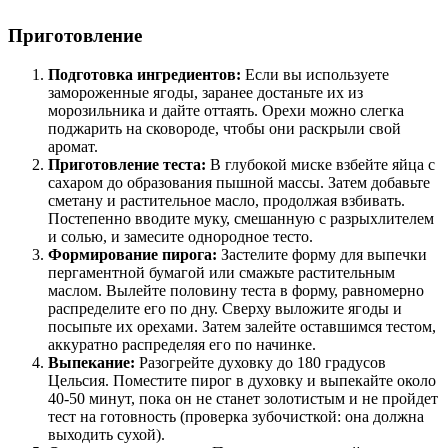
Приготовление
Подготовка ингредиентов:
Если вы используете
замороженные ягоды, заранее достаньте их из
морозильника и дайте оттаять. Орехи можно слегка
поджарить на сковороде, чтобы они раскрыли свой
аромат.
Приготовление теста:
В глубокой миске взбейте яйца с
сахаром до образования пышной массы. Затем добавьте
сметану и растительное масло, продолжая взбивать.
Постепенно вводите муку, смешанную с разрыхлителем
и солью, и замесите однородное тесто.
Формирование пирога:
Застелите форму для выпечки
пергаментной бумагой или смажьте растительным
маслом. Вылейте половину теста в форму, равномерно
распределите его по дну. Сверху выложите ягоды и
посыпьте их орехами. Затем залейте оставшимся тестом,
аккуратно распределяя его по начинке.
Выпекание:
Разогрейте духовку до 180 градусов
Цельсия. Поместите пирог в духовку и выпекайте около
40-50 минут, пока он не станет золотистым и не пройдет
тест на готовность (проверка зубочисткой: она должна
выходить сухой).