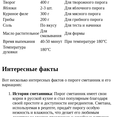
Творог
400 г
Для творожного пирога
Яблоки
2-3 шт.
Для яблочного пирога
Куриное филе
300 г
Для мясного пирога
Грибы
200 г
Для грибного пирога
Соль
По вкусу
Для теста и начинки
Для
Масло растительное
Для формы
смазывания
Время выпекания
40-50 минут
При температуре 180°C
Температура
180°C
духовки
Интересные факты
Вот несколько интересных фактов о пироге сметанник и его
вариациях:
История сметанника
: Пирог сметанник имеет свои
корни в русской кухне и стал популярным благодаря
своей простоте и доступности ингредиентов. Сметана,
используемая в рецепте, придаёт пирогу особую
нежность и влажность, что делает его любимым