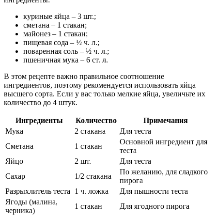
куриные яйца – 3 шт.;
сметана – 1 стакан;
майонез – 1 стакан;
пищевая сода – ½ ч. л.;
поваренная соль – ½ ч. л.;
пшеничная мука – 6 ст. л.
В этом рецепте важно правильное соотношение
ингредиентов, поэтому рекомендуется использовать яйца
высшего сорта. Если у вас только мелкие яйца, увеличьте их
количество до 4 штук.
Ингредиенты
Количество
Примечания
Мука
2 стакана
Для теста
Основной ингредиент для
Сметана
1 стакан
теста
Яйцо
2 шт.
Для теста
По желанию, для сладкого
Сахар
1/2 стакана
пирога
Разрыхлитель теста
1 ч. ложка
Для пышности теста
Ягоды (малина,
1 стакан
Для ягодного пирога
черника)