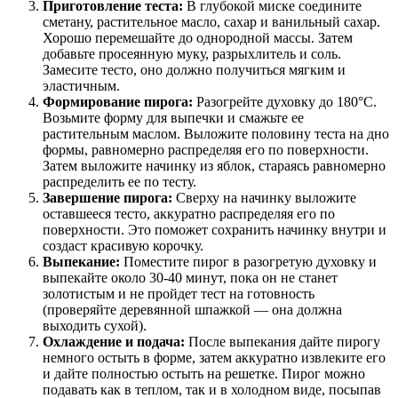
Приготовление теста:
В глубокой миске соедините
сметану, растительное масло, сахар и ванильный сахар.
Хорошо перемешайте до однородной массы. Затем
добавьте просеянную муку, разрыхлитель и соль.
Замесите тесто, оно должно получиться мягким и
эластичным.
Формирование пирога:
Разогрейте духовку до 180°C.
Возьмите форму для выпечки и смажьте ее
растительным маслом. Выложите половину теста на дно
формы, равномерно распределяя его по поверхности.
Затем выложите начинку из яблок, стараясь равномерно
распределить ее по тесту.
Завершение пирога:
Сверху на начинку выложите
оставшееся тесто, аккуратно распределяя его по
поверхности. Это поможет сохранить начинку внутри и
создаст красивую корочку.
Выпекание:
Поместите пирог в разогретую духовку и
выпекайте около 30-40 минут, пока он не станет
золотистым и не пройдет тест на готовность
(проверяйте деревянной шпажкой — она должна
выходить сухой).
Охлаждение и подача:
После выпекания дайте пирогу
немного остыть в форме, затем аккуратно извлеките его
и дайте полностью остыть на решетке. Пирог можно
подавать как в теплом, так и в холодном виде, посыпав