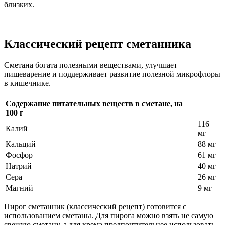
близких.
Классический рецепт сметанника
Сметана богата полезными веществами, улучшает
пищеварение и поддерживает развитие полезной микрофлоры
в кишечнике.
Содержание питательных веществ в сметане, на
100 г
116
Калий
мг
Кальций
88 мг
Фосфор
61 мг
Натрий
40 мг
Сера
26 мг
Магний
9 мг
Пирог сметанник (классический рецепт) готовится с
использованием сметаны. Для пирога можно взять не самую
свежую сметану, а для крема предпочтительнее использовать