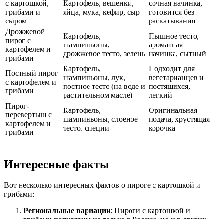
с картошкой,
Картофель, вешенки,
сочная начинка,
грибами и
яйца, мука, кефир, сыр
готовится без
сыром
раскатывания
Дрожжевой
Картофель,
Пышное тесто,
пирог с
шампиньоны,
ароматная
картофелем и
дрожжевое тесто, зелень
начинка, сытный
грибами
Картофель,
Подходит для
Постный пирог
шампиньоны, лук,
вегетарианцев и
с картофелем и
постное тесто (на воде и
постящихся,
грибами
растительном масле)
легкий
Пирог-
Картофель,
Оригинальная
перевертыш с
шампиньоны, слоеное
подача, хрустящая
картофелем и
тесто, специи
корочка
грибами
Интересные факты
Вот несколько интересных фактов о пироге с картошкой и
грибами:
Региональные вариации
: Пироги с картошкой и