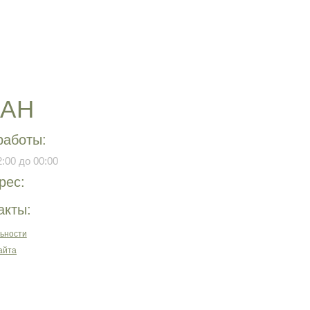
РАН
работы:
:00 до 00:00
рес:
акты:
ьности
айта