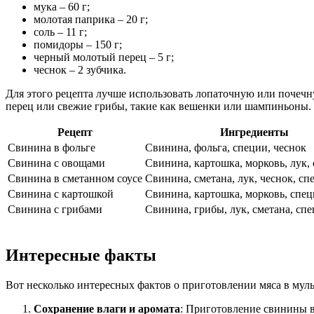
мука – 60 г;
молотая паприка – 20 г;
соль – 11 г;
помидоры – 150 г;
черный молотый перец – 5 г;
чеснок – 2 зубчика.
Для этого рецепта лучше использовать лопаточную или почечн
перец или свежие грибы, такие как вешенки или шампиньоны.
Рецепт
Ингредиенты
Свинина в фольге
Свинина, фольга, специи, чеснок
Свинина с овощами
Свинина, картошка, морковь, лук,
Свинина в сметанном соусе
Свинина, сметана, лук, чеснок, сп
Свинина с картошкой
Свинина, картошка, морковь, спец
Свинина с грибами
Свинина, грибы, лук, сметана, сп
Интересные факты
Вот несколько интересных фактов о приготовлении мяса в мул
Сохранение влаги и аромата
: Приготовление свинины в