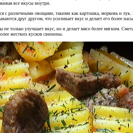
живая все вкусы внутри.
ся с различными овощами, такими как картошка, морковь и лук.
ываются друг другом, что усиливает вкус и делает его более на
 не только улучшает вкус, но и делает мясо более мягким. Сме
более жестких кусков свинины.