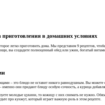
в приготовления в домашних условиях
торое легко приготовить дома. Мы представим 9 рецептов, чтоб
овощи, вы создадите полноценный обед или ужин, богатый вита
ми
вощами – это блюдо не оставит никого равнодушным. Вы можете 
и – именно они придают блюду особую сочность, а курица добавл
уете молодые цукини, то кожицу с них снимать не нужно. Обязат
дьте про кунжут, который играет важную роль в этом рецепте.