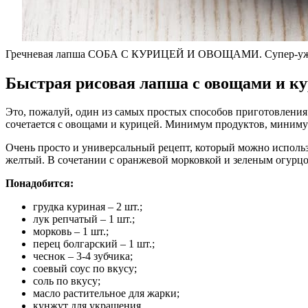
Гречневая лапша СОБА С КУРИЦЕЙ И ОВОЩАМИ. Супер-ужин з
Быстрая рисовая лапша с овощами и к
Это, пожалуй, один из самых простых способов приготовления 
сочетается с овощами и курицей. Минимум продуктов, минимум у
Очень просто и универсальный рецепт, который можно использ
желтый. В сочетании с оранжевой морковкой и зеленым огурц
Понадобится:
грудка куриная – 2 шт.;
лук репчатый – 1 шт.;
морковь – 1 шт.;
перец болгарский – 1 шт.;
чеснок – 3-4 зубчика;
соевый соус по вкусу;
соль по вкусу;
масло растительное для жарки;
кунжут для украшения.