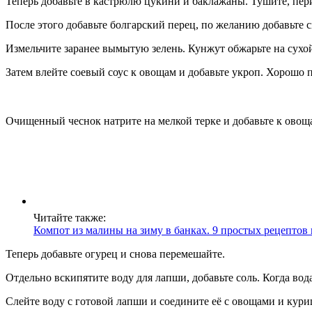
Теперь добавьте в кастрюлю цукини и баклажаны. Тушите, пер
После этого добавьте болгарский перец, по желанию добавьте 
Измельчите заранее вымытую зелень. Кунжут обжарьте на сухой
Затем влейте соевый соус к овощам и добавьте укроп. Хорошо 
Очищенный чеснок натрите на мелкой терке и добавьте к овощ
Читайте также:
Компот из малины на зиму в банках. 9 простых рецептов
Теперь добавьте огурец и снова перемешайте.
Отдельно вскипятите воду для лапши, добавьте соль. Когда во
Слейте воду с готовой лапши и соедините её с овощами и кур