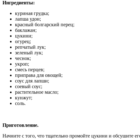
Ингредиенты:
куриная грудка;
лапша удон;
красный болгарский перец;
баклажан;
цукини;
огурец;
репчатый лук;
зеленый лук;
чеснок;
укроп;
смесь перцев;
приправа для овощей;
соус для лапши;
соевый соус;
растительное масло;
кунжут;
соль.
Приготовление.
Начните с того, что тщательно промойте цукини и обсушите ег