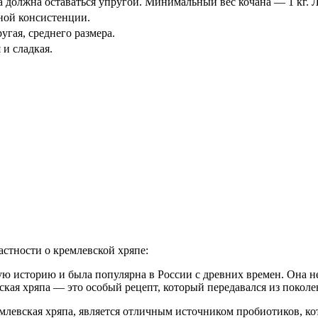
а должна оставаться упругой. Минимальный вес кочана — 1 кг. 
ной консистенции.
угая, среднего размера.
 и сладкая.
астности о кремлевской хряпе:
ую историю и была популярна в России с древних времен. Она н
кая хряпа — это особый рецепт, который передавался из поколе
ремлевская хряпа, является отличным источником пробиотиков, к