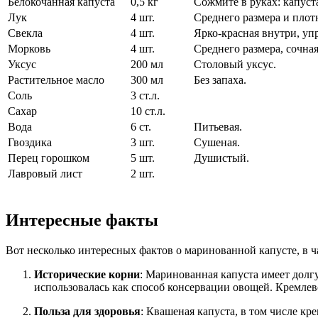
Белокочанная капуста
0,5 кг
Сожмите в руках: капуст
Лук
4 шт.
Среднего размера и плот
Свекла
4 шт.
Ярко-красная внутри, упр
Морковь
4 шт.
Среднего размера, сочная
Уксус
200 мл
Столовый уксус.
Растительное масло
300 мл
Без запаха.
Соль
3 ст.л.
Сахар
10 ст.л.
Вода
6 ст.
Питьевая.
Гвоздика
3 шт.
Сушеная.
Перец горошком
5 шт.
Душистый.
Лавровый лист
2 шт.
Интересные факты
Вот несколько интересных фактов о маринованной капусте, в ч
Исторические корни
: Маринованная капуста имеет долг
использовалась как способ консервации овощей. Кремлевс
Польза для здоровья
: Квашеная капуста, в том числе к