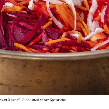
евская Хряпа". Любимый салат Брежнева