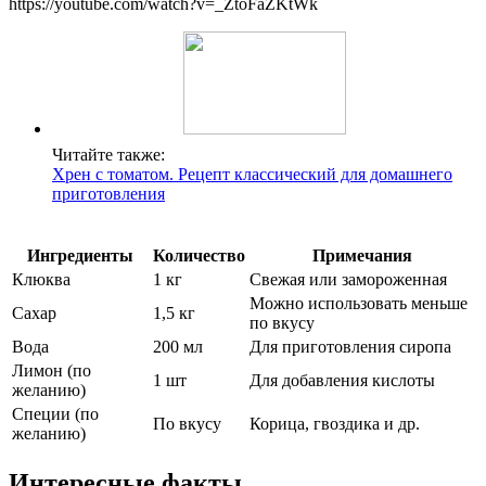
https://youtube.com/watch?v=_ZtoFaZKtWk
Читайте также:
Хрен с томатом. Рецепт классический для домашнего
приготовления
Ингредиенты
Количество
Примечания
Клюква
1 кг
Свежая или замороженная
Можно использовать меньше
Сахар
1,5 кг
по вкусу
Вода
200 мл
Для приготовления сиропа
Лимон (по
1 шт
Для добавления кислоты
желанию)
Специи (по
По вкусу
Корица, гвоздика и др.
желанию)
Интересные факты