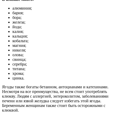
алюминия;
бария;
бора;
железа;
йода;
калия;
кальция;
кобальта;
магния;
никеля;
олова;
свинца;
серебра;
титана;
хрома;
цинка.
Ягоды также богаты бетаином, антоцианами и катехинами.
Несмотря на все преимущества, не всем стоит употреблять
клюкву. Людям с аллергией, энтероколитом, заболеваниями
печени или язвой желудка следует избегать этой ягоды.
Беременным женщинам также стоит быть осторожными с
клюквой.