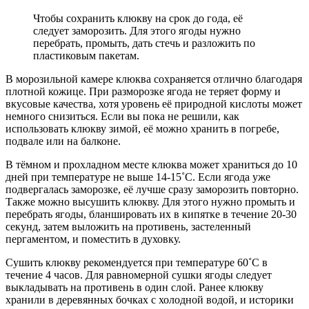
Чтобы сохранить клюкву на срок до года, её
следует заморозить. Для этого ягоды нужно
перебрать, промыть, дать стечь и разложить по
пластиковым пакетам.
В морозильной камере клюква сохраняется отлично благодаря
плотной кожице. При разморозке ягода не теряет форму и
вкусовые качества, хотя уровень её природной кислоты может
немного снизиться. Если вы пока не решили, как
использовать клюкву зимой, её можно хранить в погребе,
подвале или на балконе.
В тёмном и прохладном месте клюква может храниться до 10
дней при температуре не выше 14-15˚С. Если ягода уже
подвергалась заморозке, её лучше сразу заморозить повторно.
Также можно высушить клюкву. Для этого нужно промыть и
перебрать ягоды, бланшировать их в кипятке в течение 20-30
секунд, затем выложить на противень, застеленный
пергаментом, и поместить в духовку.
Сушить клюкву рекомендуется при температуре 60˚С в
течение 4 часов. Для равномерной сушки ягоды следует
выкладывать на противень в один слой. Ранее клюкву
хранили в деревянных бочках с холодной водой, и историки