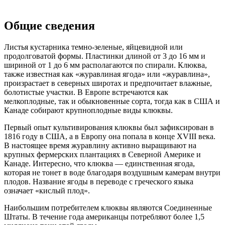
Общие сведения
Листья кустарника темно-зеленые, яйцевидной или
продолговатой формы. Пластинки длиной от 3 до 16 мм и
шириной от 1 до 6 мм располагаются по спирали. Клюква,
также известная как «журавлиная ягода» или «журавлина»,
произрастает в северных широтах и предпочитает влажные,
болотистые участки. В Европе встречаются как
мелкоплодные, так и обыкновенные сорта, тогда как в США и
Канаде собирают крупноплодные виды клюквы.
Первый опыт культивирования клюквы был зафиксирован в
1816 году в США, а в Европу она попала в конце XVIII века.
В настоящее время журавлину активно выращивают на
крупных фермерских плантациях в Северной Америке и
Канаде. Интересно, что клюква — единственная ягода,
которая не тонет в воде благодаря воздушным камерам внутри
плодов. Название ягоды в переводе с греческого языка
означает «кислый плод».
Наибольшим потребителем клюквы являются Соединенные
Штаты. В течение года американцы потребляют более 1,5