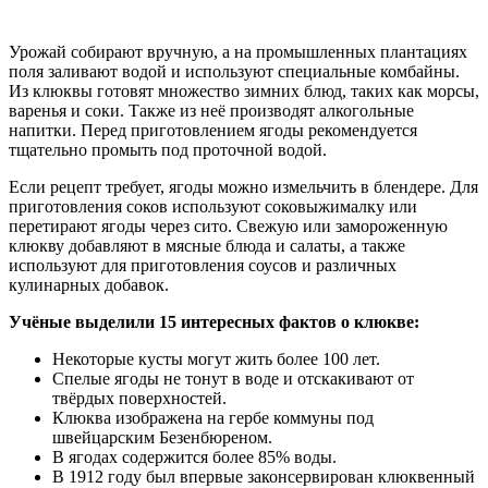
Урожай собирают вручную, а на промышленных плантациях
поля заливают водой и используют специальные комбайны.
Из клюквы готовят множество зимних блюд, таких как морсы,
варенья и соки. Также из неё производят алкогольные
напитки. Перед приготовлением ягоды рекомендуется
тщательно промыть под проточной водой.
Если рецепт требует, ягоды можно измельчить в блендере. Для
приготовления соков используют соковыжималку или
перетирают ягоды через сито. Свежую или замороженную
клюкву добавляют в мясные блюда и салаты, а также
используют для приготовления соусов и различных
кулинарных добавок.
Учёные выделили 15 интересных фактов о клюкве:
Некоторые кусты могут жить более 100 лет.
Спелые ягоды не тонут в воде и отскакивают от
твёрдых поверхностей.
Клюква изображена на гербе коммуны под
швейцарским Безенбюреном.
В ягодах содержится более 85% воды.
В 1912 году был впервые законсервирован клюквенный