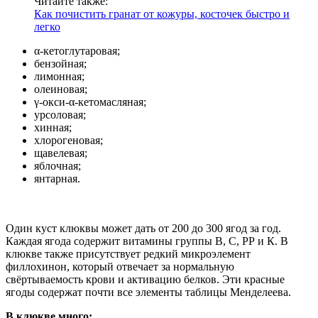
Читайте также:
Как почистить гранат от кожуры, косточек быстро и
легко
α-кетоглутаровая;
бензойная;
лимонная;
олеиновая;
γ-окси-α-кетомасляная;
урсоловая;
хинная;
хлорогеновая;
щавелевая;
яблочная;
янтарная.
Один куст клюквы может дать от 200 до 300 ягод за год.
Каждая ягода содержит витамины группы В, С, РР и К. В
клюкве также присутствует редкий микроэлемент
филлохинон, который отвечает за нормальную
свёртываемость крови и активацию белков. Эти красные
ягоды содержат почти все элементы таблицы Менделеева.
В клюкве много: