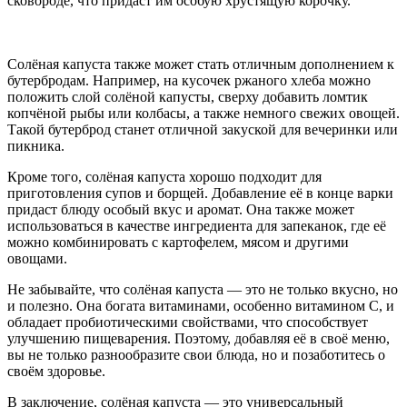
сковороде, что придаст им особую хрустящую корочку.
Солёная капуста также может стать отличным дополнением к
бутербродам. Например, на кусочек ржаного хлеба можно
положить слой солёной капусты, сверху добавить ломтик
копчёной рыбы или колбасы, а также немного свежих овощей.
Такой бутерброд станет отличной закуской для вечеринки или
пикника.
Кроме того, солёная капуста хорошо подходит для
приготовления супов и борщей. Добавление её в конце варки
придаст блюду особый вкус и аромат. Она также может
использоваться в качестве ингредиента для запеканок, где её
можно комбинировать с картофелем, мясом и другими
овощами.
Не забывайте, что солёная капуста — это не только вкусно, но
и полезно. Она богата витаминами, особенно витамином C, и
обладает пробиотическими свойствами, что способствует
улучшению пищеварения. Поэтому, добавляя её в своё меню,
вы не только разнообразите свои блюда, но и позаботитесь о
своём здоровье.
В заключение, солёная капуста — это универсальный