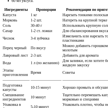
60 мл уксуса.
Ингредиенты
Пропорции
Рекомендации по приг
Капуста
1 кг
Нарезать тонкими полоска
Морковь
1-2 шт.
Натереть на крупной терке
Соль
30-40 г
Использовать крупную сол
Сахар
1-2 ст. ложки
Для сбалансирования вкус
Измельчить или нарезать 
Чеснок
3-4 зубчика
пластинками
Можно добавить горошком
Перец черный
По вкусу
молотым
Лавровый лист
2-3 шт.
Добавить для аромата
Для заливки, если хотите б
Вода
1 л (по желанию)
жидкую закуску
Этапы
Время
Советы
приготовления
———————
————————
———————————
Подготовка
10-15 минут
Хорошо промыть и обсуши
капусты
Смешивание
Тщательно перемешать кап
10 минут
ингредиентов
морковью и специями
Упаковка в
Упаковать плотно, чтобы н
5-10 минут