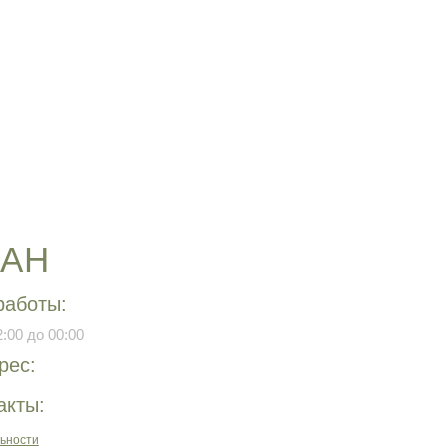
РАН
работы:
:00 до 00:00
рес:
акты:
ьности