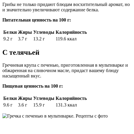
Грибы не только придают блюдам восхитительный аромат, но
и значительно увеличивают содержание белка.
Питательная ценность на 100 г:
Белки
Жиры
Углеводы
Калорийность
9.2 г
3.7 г
13.2 г
119.6 ккал
С телячьей
Гречневая крупа с печенью, приготовленная в мультиварке и
обжаренная на сливочном масле, придаст вашему блюду
насыщенный вкус.
Пищевая ценность на 100 г:
Белки
Жиры
Углеводы
Калорийность
9.6 г
3.6 г
15.9 г
131.3 ккал