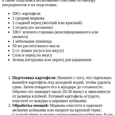
а также поделимся несколькими советами по выбору
ингредиентов и их подготовке.
500 г картофеля
1 средняя морковь
1 сладкий перец (желтый или красный)
1 огурец (по желанию)
100 г зеленого горошка (консервированного или
свежего)
1 небольшая луковица
50 мл растительного масла
2 ст. ложки уксуса (по вкусу)
Соль и перец по вкусу
Зелень (петрушка или укроп) для украшения
Подготовка картофеля:
Начните с того, что тщательно
вымойте картофель под холодной водой, чтобы удалить
грязь. Затем отварите его в мундире до готовности.
Обычно это занимает около 20-30 минут в зависимости
от размера клубней. Готовый картофель остудите,
очистите от кожуры и нарежьте кубиками.
Обработка овощей:
Морковь очистите и нарежьте
мелкими кубиками или натрите на крупной терке.
Сладкий перец и огурец также нарежьте кубиками. Если