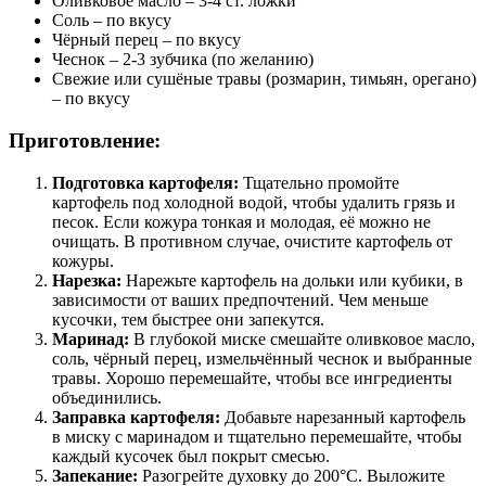
Оливковое масло – 3-4 ст. ложки
Соль – по вкусу
Чёрный перец – по вкусу
Чеснок – 2-3 зубчика (по желанию)
Свежие или сушёные травы (розмарин, тимьян, орегано)
– по вкусу
Приготовление:
Подготовка картофеля:
Тщательно промойте
картофель под холодной водой, чтобы удалить грязь и
песок. Если кожура тонкая и молодая, её можно не
очищать. В противном случае, очистите картофель от
кожуры.
Нарезка:
Нарежьте картофель на дольки или кубики, в
зависимости от ваших предпочтений. Чем меньше
кусочки, тем быстрее они запекутся.
Маринад:
В глубокой миске смешайте оливковое масло,
соль, чёрный перец, измельчённый чеснок и выбранные
травы. Хорошо перемешайте, чтобы все ингредиенты
объединились.
Заправка картофеля:
Добавьте нарезанный картофель
в миску с маринадом и тщательно перемешайте, чтобы
каждый кусочек был покрыт смесью.
Запекание:
Разогрейте духовку до 200°C. Выложите