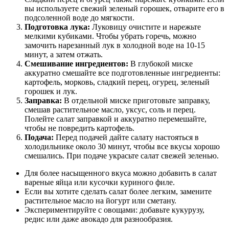
вы используете свежий зеленый горошек, отварите его в
подсоленной воде до мягкости.
Подготовка лука:
Луковицу очистите и нарежьте
мелкими кубиками. Чтобы убрать горечь, можно
замочить нарезанный лук в холодной воде на 10-15
минут, а затем отжать.
Смешивание ингредиентов:
В глубокой миске
аккуратно смешайте все подготовленные ингредиенты:
картофель, морковь, сладкий перец, огурец, зеленый
горошек и лук.
Заправка:
В отдельной миске приготовьте заправку,
смешав растительное масло, уксус, соль и перец.
Полейте салат заправкой и аккуратно перемешайте,
чтобы не повредить картофель.
Подача:
Перед подачей дайте салату настояться в
холодильнике около 30 минут, чтобы все вкусы хорошо
смешались. При подаче украсьте салат свежей зеленью.
Для более насыщенного вкуса можно добавить в салат
вареные яйца или кусочки куриного филе.
Если вы хотите сделать салат более легким, замените
растительное масло на йогурт или сметану.
Экспериментируйте с овощами: добавьте кукурузу,
редис или даже авокадо для разнообразия.