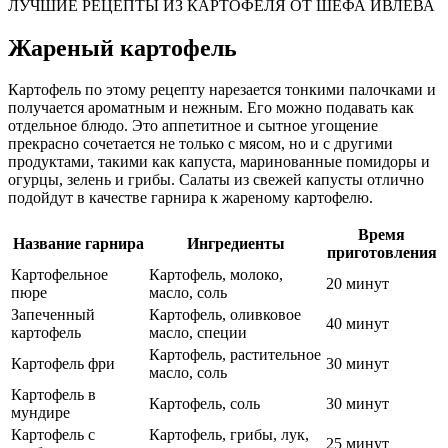
ЛУЧШИЕ РЕЦЕПТЫ ИЗ КАРТОФЕЛЯ ОТ ШЕФА ИВЛЕВА
Жареный картофель
Картофель по этому рецепту нарезается тонкими палочками и
получается ароматным и нежным. Его можно подавать как
отдельное блюдо. Это аппетитное и сытное угощение
прекрасно сочетается не только с мясом, но и с другими
продуктами, такими как капуста, маринованные помидоры и
огурцы, зелень и грибы. Салаты из свежей капусты отлично
подойдут в качестве гарнира к жареному картофелю.
Время
Название гарнира
Ингредиенты
приготовления
Картофельное
Картофель, молоко,
20 минут
пюре
масло, соль
Запеченный
Картофель, оливковое
40 минут
картофель
масло, специи
Картофель, растительное
Картофель фри
30 минут
масло, соль
Картофель в
Картофель, соль
30 минут
мундире
Картофель с
Картофель, грибы, лук,
25 минут