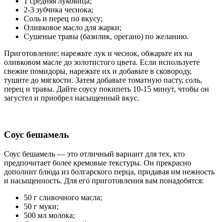
1 средняя луковица;
2-3 зубчика чеснока;
Соль и перец по вкусу;
Оливковое масло для жарки;
Сушеные травы (базилик, орегано) по желанию.
Приготовление: нарежьте лук и чеснок, обжарьте их на
оливковом масле до золотистого цвета. Если используете
свежие помидоры, нарежьте их и добавьте в сковороду,
тушите до мягкости. Затем добавьте томатную пасту, соль,
перец и травы. Дайте соусу покипеть 10-15 минут, чтобы он
загустел и приобрел насыщенный вкус.
Соус бешамель
Соус бешамель — это отличный вариант для тех, кто
предпочитает более кремовые текстуры. Он прекрасно
дополнит блюда из болгарского перца, придавая им нежность
и насыщенность. Для его приготовления вам понадобятся:
50 г сливочного масла;
50 г муки;
500 мл молока;