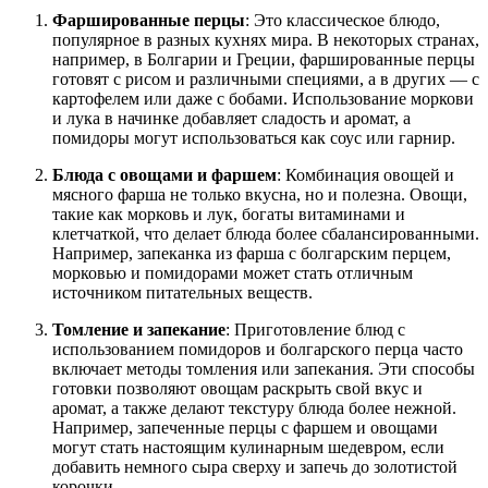
Фаршированные перцы
: Это классическое блюдо,
популярное в разных кухнях мира. В некоторых странах,
например, в Болгарии и Греции, фаршированные перцы
готовят с рисом и различными специями, а в других — с
картофелем или даже с бобами. Использование моркови
и лука в начинке добавляет сладость и аромат, а
помидоры могут использоваться как соус или гарнир.
Блюда с овощами и фаршем
: Комбинация овощей и
мясного фарша не только вкусна, но и полезна. Овощи,
такие как морковь и лук, богаты витаминами и
клетчаткой, что делает блюда более сбалансированными.
Например, запеканка из фарша с болгарским перцем,
морковью и помидорами может стать отличным
источником питательных веществ.
Томление и запекание
: Приготовление блюд с
использованием помидоров и болгарского перца часто
включает методы томления или запекания. Эти способы
готовки позволяют овощам раскрыть свой вкус и
аромат, а также делают текстуру блюда более нежной.
Например, запеченные перцы с фаршем и овощами
могут стать настоящим кулинарным шедевром, если
добавить немного сыра сверху и запечь до золотистой
корочки.