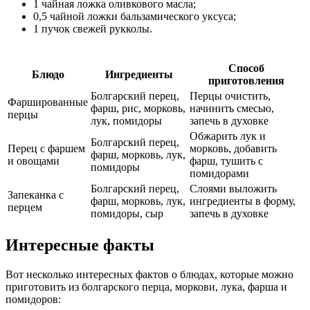
1 чайная ложка оливкового масла;
0,5 чайной ложки бальзамического уксуса;
1 пучок свежей рукколы.
Способ
Блюдо
Ингредиенты
приготовления
Болгарский перец,
Перцы очистить,
Фаршированные
фарш, рис, морковь,
начинить смесью,
перцы
лук, помидоры
запечь в духовке
Обжарить лук и
Болгарский перец,
Перец с фаршем
морковь, добавить
фарш, морковь, лук,
и овощами
фарш, тушить с
помидоры
помидорами
Болгарский перец,
Слоями выложить
Запеканка с
фарш, морковь, лук,
ингредиенты в форму,
перцем
помидоры, сыр
запечь в духовке
Интересные факты
Вот несколько интересных фактов о блюдах, которые можно
приготовить из болгарского перца, моркови, лука, фарша и
помидоров: