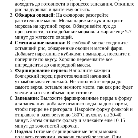
доходить до готовности в процессе запекания. Откиньте
рис на дуршлаг и дайте ему остыть.
Обжарка овощей:
На сковороде разогрейте
растительное масло. Мелко нарежьте лук и натрите
морковь на крупной терке. Обжаривайте лук до
прозрачности, затем добавьте морковь и жарьте еще 5-7
минут до мягкости овощей.
Смешивание начинки:
В глубокой миске соедините
остывший рис, обжаренные овощи и мясной фарш.
Добавьте нарезанные кубиками помидоры, посолите и
поперчите по вкусу. Хорошо перемешайте все
ингредиенты до однородной массы.
Фарширование перцев:
Наполните каждый
болгарский перец приготовленной начинкой,
утрамбовывая ее ложкой. Не заполняйте перцы до
самого верха, оставьте немного места, так как рис будет
увеличиваться в объеме при готовке.
Запекание:
Выложите фаршированные перцы в форму
для запекания, добавьте немного воды на дно формы,
чтобы перцы не пригорали. Накройте форму фольгой и
отправьте в разогретую до 180°C духовку на 30-40
минут. Затем снимите фольгу и запекайте еще 10-15
минут до золотистой корочки.
Подача:
Готовые фаршированные перцы можно
подавать горячими, украсив свежей зеленью. Они