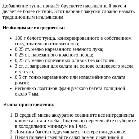
Добавление тунца придаёт брускетте насыщенный вкус и
делает её более сытной. Этот вариант закуски сложно назвать
традиционным итальянским.
Необходимые ингредиенты:
180 г белого тунца, консервированного в собственном
соку, тщательно отцеженного;
0,25 ст. мелко нарезанного зеленого лука;
0,25 ст. нарезанного красного перца;
0,25 ст. мелко порезанных оливок без косточек;
3 ст. л. заправки для салата на основе оливкового масла
и уксуса;
0,5 ст. тонко нарезанного или измельчённого салата
ромэн;
несколько ломтиков французского багета толщиной
около 7 мм.
Этапы приготовления:
В средней миске аккуратно соедините все ингредиенты,
кроме салата и хлеба. Тщательно перемешайте и уберите
в холодильник минимум на 1 час.
Ломтики багета подрумяньте в тостере или духовке.
Перед подачей смешайте салат ромэн с начинкой и