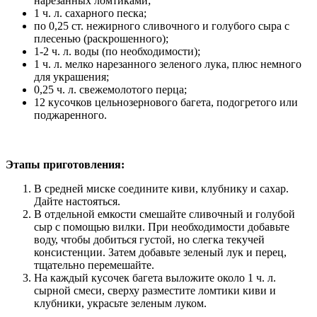
нарезанных ломтиками;
1 ч. л. сахарного песка;
по 0,25 ст. нежирного сливочного и голубого сыра с
плесенью (раскрошенного);
1-2 ч. л. воды (по необходимости);
1 ч. л. мелко нарезанного зеленого лука, плюс немного
для украшения;
0,25 ч. л. свежемолотого перца;
12 кусочков цельнозернового багета, подогретого или
поджаренного.
Этапы приготовления:
В средней миске соедините киви, клубнику и сахар.
Дайте настояться.
В отдельной емкости смешайте сливочный и голубой
сыр с помощью вилки. При необходимости добавьте
воду, чтобы добиться густой, но слегка текучей
консистенции. Затем добавьте зеленый лук и перец,
тщательно перемешайте.
На каждый кусочек багета выложите около 1 ч. л.
сырной смеси, сверху разместите ломтики киви и
клубники, украсьте зеленым луком.