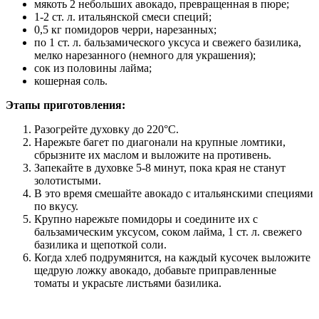
мякоть 2 небольших авокадо, превращенная в пюре;
1-2 ст. л. итальянской смеси специй;
0,5 кг помидоров черри, нарезанных;
по 1 ст. л. бальзамического уксуса и свежего базилика,
мелко нарезанного (немного для украшения);
сок из половины лайма;
кошерная соль.
Этапы приготовления:
Разогрейте духовку до 220°С.
Нарежьте багет по диагонали на крупные ломтики,
сбрызните их маслом и выложите на противень.
Запекайте в духовке 5-8 минут, пока края не станут
золотистыми.
В это время смешайте авокадо с итальянскими специями
по вкусу.
Крупно нарежьте помидоры и соедините их с
бальзамическим уксусом, соком лайма, 1 ст. л. свежего
базилика и щепоткой соли.
Когда хлеб подрумянится, на каждый кусочек выложите
щедрую ложку авокадо, добавьте приправленные
томаты и украсьте листьями базилика.