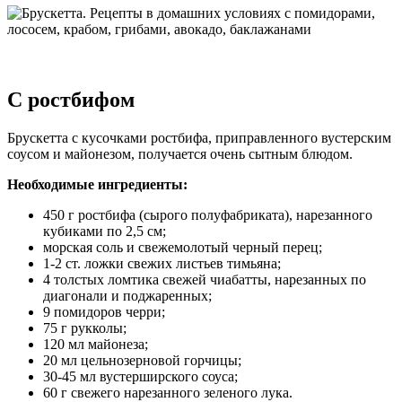
С ростбифом
Брускетта с кусочками ростбифа, приправленного вустерским
соусом и майонезом, получается очень сытным блюдом.
Необходимые ингредиенты:
450 г ростбифа (сырого полуфабриката), нарезанного
кубиками по 2,5 см;
морская соль и свежемолотый черный перец;
1-2 ст. ложки свежих листьев тимьяна;
4 толстых ломтика свежей чиабатты, нарезанных по
диагонали и поджаренных;
9 помидоров черри;
75 г рукколы;
120 мл майонеза;
20 мл цельнозерновой горчицы;
30-45 мл вустерширского соуса;
60 г свежего нарезанного зеленого лука.