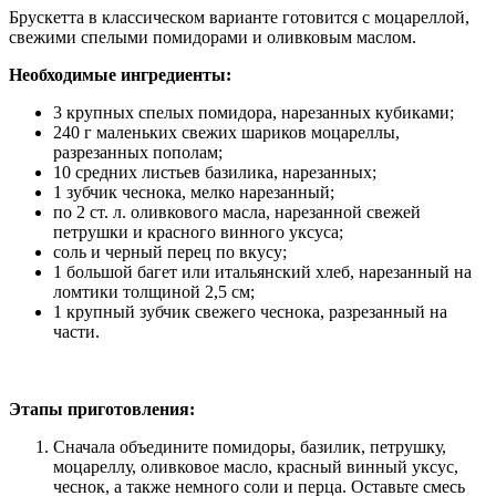
Брускетта в классическом варианте готовится с моцареллой,
свежими спелыми помидорами и оливковым маслом.
Необходимые ингредиенты:
3 крупных спелых помидора, нарезанных кубиками;
240 г маленьких свежих шариков моцареллы,
разрезанных пополам;
10 средних листьев базилика, нарезанных;
1 зубчик чеснока, мелко нарезанный;
по 2 ст. л. оливкового масла, нарезанной свежей
петрушки и красного винного уксуса;
соль и черный перец по вкусу;
1 большой багет или итальянский хлеб, нарезанный на
ломтики толщиной 2,5 см;
1 крупный зубчик свежего чеснока, разрезанный на
части.
Этапы приготовления:
Сначала объедините помидоры, базилик, петрушку,
моцареллу, оливковое масло, красный винный уксус,
чеснок, а также немного соли и перца. Оставьте смесь