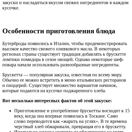
закуски и насладиться вкусом свежих ингредиентов в каждом
кусочке.
Особенности приготовления блюда
Бутерброды появились в Италии, чтобы продемонстрировать
высокое качество свежего оливкового масла. В некоторых
регионах страны существует традиция добавлять к брускетте
ломтики помидора в сезон овощей. Однако некоторые шеф-
повара начали использовать разнообразные ингредиенты.
Брускетта — популярная закуска, известная по всему миру.
Обычно ее можно встретить в меню итальянских ресторанов
и пиццерий. Существует множество вариантов начинок,
которые подаются на кусочке поджаренного хлеба.
Вот несколько интересных фактов об этой закуске:
Приготовление и употребление брускетты восходит к 15
веку, когда она впервые появилась в Тоскане. Само
слово переводится как «жарить на углях». В те времена
черствый хлеб обжаривали, превращая его в брускетту.
Изначально закуска состояла из обжаренного на углях