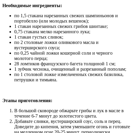
Необходимые ингредиенты:
по 1,5 стакана нарезанных свежих шампиньонов и
портобелло (или молодых вешенок);
1 стакан нарезанных свежих грибов шиитаке;
0,75 стакана мелко нарезанного лука;
1 стакан густых сливок;
по 2 столовые ложки оливкового масла и
вустерширского соуса;
по 0,25 чайной ложки кошерной соли и черного
молотого перца;
28 ломтиков французского багета толщиной 1 см;
1 зубчик чеснока, очищенный и разрезанный пополам;
по 1 столовой ложке измельченных свежих базилика,
петрушки и тимьяна.
Этапы приготовления:
В большой сковороде обжарьте грибы и лук в масле в
течение 6-7 минут до золотистого цвета.
Добавьте сливки, вустерширский соус, соль и перец.
Доведите до кипения, затем уменьшите огонь и готовьте
на медленном огне 20-25 минут, периодически