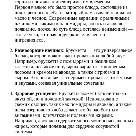
корни и восходит к древнеримским временам.
Первоначально это было простое блюдо, состоящее из
поджаренного хлеба, на который намазывали оливковое
масло и чеснок. Современные вариации с различными
начинками, такими как помидоры, лосось и авокадо,
появились позже, но суть блюда осталась неизменной —
это закуска, которая подчеркивает качество
ингредиентов.
Разнообразие начинок
: Брускетта — это универсальное
блюдо, которое можно адаптировать под любой вкус.
Например, брускетта с помидорами и базиликом —
классика, но также популярны варианты с копченым
лососем и кремом из авокадо, а также с грибами и
сыром. Это позволяет экспериментировать с текстурами
и вкусами, создавая уникальные сочетания.
Здоровое угощение
: Брускетта может быть не только
вкусной, но и полезной закуской. Использование
свежих овощей, таких как помидоры и авокадо, а также
цельнозернового хлеба делает это блюдо богатым
витаминами, клетчаткой и полезными жирами.
Например, авокадо содержит много мононенасыщенных
жиров, которые полезны для сердечно-сосудистой
системы.