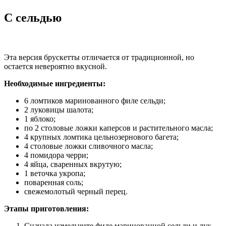
С сельдью
Эта версия брускетты отличается от традиционной, но
остается невероятно вкусной.
Необходимые ингредиенты:
6 ломтиков маринованного филе сельди;
2 луковицы шалота;
1 яблоко;
по 2 столовые ложки каперсов и растительного масла;
4 крупных ломтика цельнозернового багета;
4 столовые ложки сливочного масла;
4 помидора черри;
4 яйца, сваренных вкрутую;
1 веточка укропа;
поваренная соль;
свежемолотый черный перец.
Этапы приготовления:
Сначала измельчите филе маринованной сельди и лук-