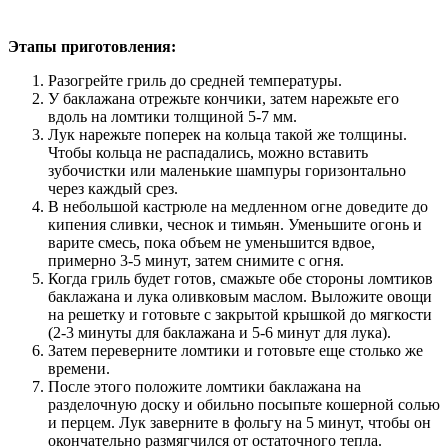
Этапы приготовления:
Разогрейте гриль до средней температуры.
У баклажана отрежьте кончики, затем нарежьте его
вдоль на ломтики толщиной 5-7 мм.
Лук нарежьте поперек на кольца такой же толщины.
Чтобы кольца не распадались, можно вставить
зубочистки или маленькие шампуры горизонтально
через каждый срез.
В небольшой кастрюле на медленном огне доведите до
кипения сливки, чеснок и тимьян. Уменьшите огонь и
варите смесь, пока объем не уменьшится вдвое,
примерно 3-5 минут, затем снимите с огня.
Когда гриль будет готов, смажьте обе стороны ломтиков
баклажана и лука оливковым маслом. Выложите овощи
на решетку и готовьте с закрытой крышкой до мягкости
(2-3 минуты для баклажана и 5-6 минут для лука).
Затем переверните ломтики и готовьте еще столько же
времени.
После этого положите ломтики баклажана на
разделочную доску и обильно посыпьте кошерной солью
и перцем. Лук заверните в фольгу на 5 минут, чтобы он
окончательно размягчился от остаточного тепла.