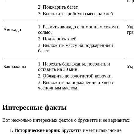
пар
2. Поджарить багет.
3. Выложить грибную смесь на хлеб.
———————
——————————————————-
—
1. Размять авокадо с лимонным соком и
Укр
Авокадо
солью.
гра
2. Поджарить хлеб.
3. Выложить массу на поджаренный
багет.
———————
——————————————————-
—
1. Нарезать баклажаны, посолить и
Баклажаны
Укр
оставить на 30 мин.
2. Обжарить до золотистой корочки.
3. Выложить на поджаренный хлеб с
чесночным маслом.
Интересные факты
Вот несколько интересных фактов о брускетте и ее вариантах:
Исторические корни
: Брускетта имеет итальянские