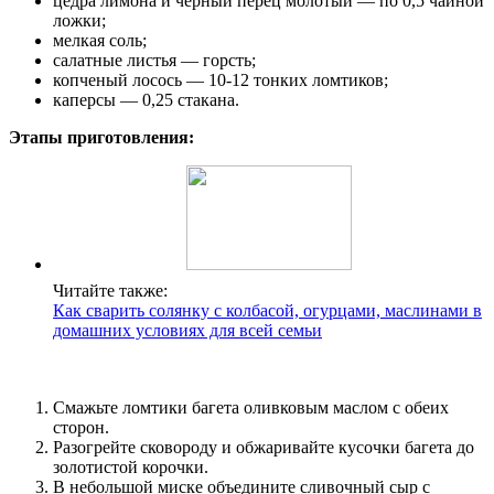
цедра лимона и черный перец молотый — по 0,5 чайной
ложки;
мелкая соль;
салатные листья — горсть;
копченый лосось — 10-12 тонких ломтиков;
каперсы — 0,25 стакана.
Этапы приготовления:
Читайте также:
Как сварить солянку с колбасой, огурцами, маслинами в
домашних условиях для всей семьи
Смажьте ломтики багета оливковым маслом с обеих
сторон.
Разогрейте сковороду и обжаривайте кусочки багета до
золотистой корочки.
В небольшой миске объедините сливочный сыр с