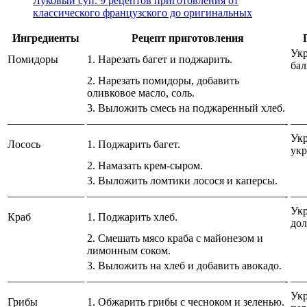
Луковый суп. 9 рецептов приготовления от
классического французского до оригинальных
Ингредиенты
Рецепт приготовления
Укр
Помидоры
1. Нарезать багет и поджарить.
бал
2. Нарезать помидоры, добавить
оливковое масло, соль.
3. Выложить смесь на поджаренный хлеб.
———————
——————————————————-
—
Укр
Лосось
1. Поджарить багет.
укр
2. Намазать крем-сыром.
3. Выложить ломтики лосося и каперсы.
———————
——————————————————-
—
Укр
Краб
1. Поджарить хлеб.
дол
2. Смешать мясо краба с майонезом и
лимонным соком.
3. Выложить на хлеб и добавить авокадо.
———————
——————————————————-
—
Укр
Грибы
1. Обжарить грибы с чесноком и зеленью.