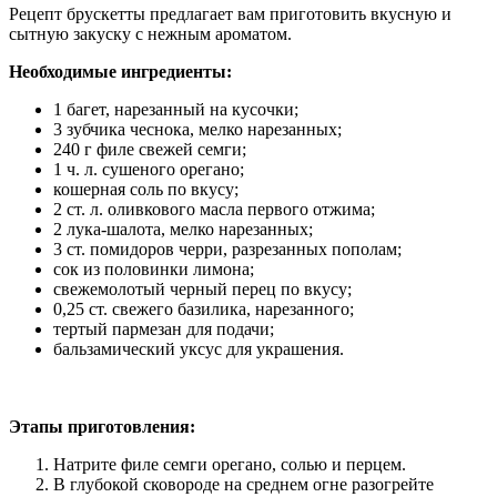
Рецепт брускетты предлагает вам приготовить вкусную и
сытную закуску с нежным ароматом.
Необходимые ингредиенты:
1 багет, нарезанный на кусочки;
3 зубчика чеснока, мелко нарезанных;
240 г филе свежей семги;
1 ч. л. сушеного орегано;
кошерная соль по вкусу;
2 ст. л. оливкового масла первого отжима;
2 лука-шалота, мелко нарезанных;
3 ст. помидоров черри, разрезанных пополам;
сок из половинки лимона;
свежемолотый черный перец по вкусу;
0,25 ст. свежего базилика, нарезанного;
тертый пармезан для подачи;
бальзамический уксус для украшения.
Этапы приготовления:
Натрите филе семги орегано, солью и перцем.
В глубокой сковороде на среднем огне разогрейте