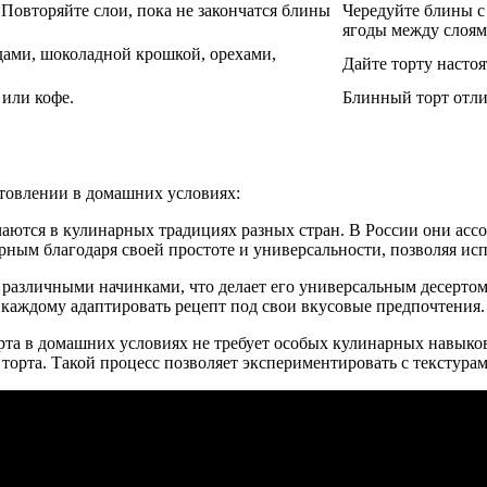
 Повторяйте слои, пока не закончатся блины
Чередуйте блины с
ягоды между слоям
одами, шоколадной крошкой, орехами,
Дайте торту настоя
 или кофе.
Блинный торт отли
отовлении в домашних условиях:
аются в кулинарных традициях разных стран. В России они асс
ярным благодаря своей простоте и универсальности, позволяя ис
 различными начинками, что делает его универсальным десерто
 каждому адаптировать рецепт под свои вкусовые предпочтения.
рта в домашних условиях не требует особых кулинарных навыко
 торта. Такой процесс позволяет экспериментировать с текстурам