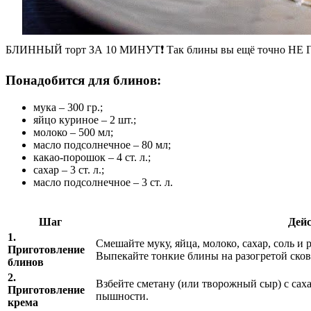
БЛИННЫЙ торт ЗА 10 МИНУТ❗ Так блины вы ещё точно Н
Понадобится для блинов:
мука – 300 гр.;
яйцо куриное – 2 шт.;
молоко – 500 мл;
масло подсолнечное – 80 мл;
какао-порошок – 4 ст. л.;
сахар – 3 ст. л.;
масло подсолнечное – 3 ст. л.
Шаг
Дей
1.
Смешайте муку, яйца, молоко, сахар, соль и
Приготовление
Выпекайте тонкие блины на разогретой сков
блинов
2.
Взбейте сметану (или творожный сыр) с сах
Приготовление
пышности.
крема