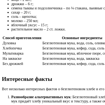
дрожжи – 6 г;
семена тыквы и подсолнечника – по ¼ стакана, льняные се
сахар – 20 г;
соль – щепотка;
молоко – 250 мл;
яблочный уксус – 15 г;
растительное масло – 2 ст. ложки.
Способ приготовления
Основные ингредиенты
Духовка
Безглютеновая мука, вода, соль, оливк
Хлебопечка
Безглютеновая мука, кефир, сода, соль
Мультиварка
Безглютеновая мука, яблочное пюре, с
На закваске
Безглютеновая мука, вода, закваска
Без дрожжей
Безглютеновая мука, кефир, сода, соль
Интересные факты
Вот несколько интересных фактов о безглютеновом хлебе и его
Разнообразие альтернативных мук
: Безглютеновый хлеб
мук придаёт хлебу уникальный вкус и текстуру, а также 