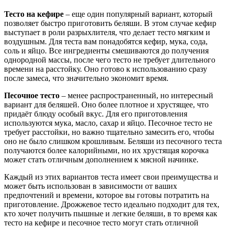
Тесто на кефире
– еще один популярный вариант, который
позволяет быстро приготовить беляши. В этом случае кефир
выступает в роли разрыхлителя, что делает тесто мягким и
воздушным. Для теста вам понадобятся кефир, мука, сода,
соль и яйцо. Все ингредиенты смешиваются до получения
однородной массы, после чего тесто не требует длительного
времени на расстойку. Оно готово к использованию сразу
после замеса, что значительно экономит время.
Песочное тесто
– менее распространенный, но интересный
вариант для беляшей. Оно более плотное и хрустящее, что
придаёт блюду особый вкус. Для его приготовления
используются мука, масло, сахар и яйцо. Песочное тесто не
требует расстойки, но важно тщательно замесить его, чтобы
оно не было слишком крошливым. Беляши из песочного теста
получаются более калорийными, но их хрустящая корочка
может стать отличным дополнением к мясной начинке.
Каждый из этих вариантов теста имеет свои преимущества и
может быть использован в зависимости от ваших
предпочтений и времени, которое вы готовы потратить на
приготовление. Дрожжевое тесто идеально подходит для тех,
кто хочет получить пышные и легкие беляши, в то время как
тесто на кефире и песочное тесто могут стать отличной