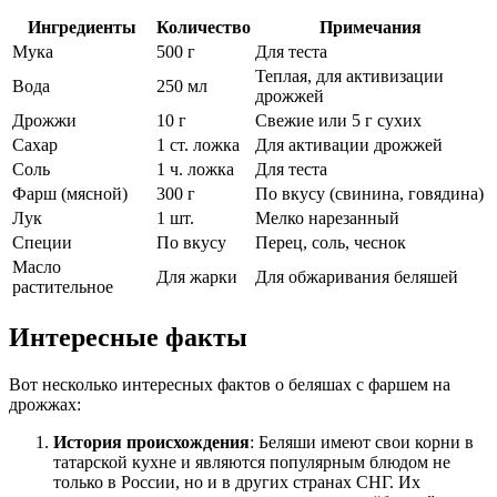
Ингредиенты
Количество
Примечания
Мука
500 г
Для теста
Теплая, для активизации
Вода
250 мл
дрожжей
Дрожжи
10 г
Свежие или 5 г сухих
Сахар
1 ст. ложка
Для активации дрожжей
Соль
1 ч. ложка
Для теста
Фарш (мясной)
300 г
По вкусу (свинина, говядина)
Лук
1 шт.
Мелко нарезанный
Специи
По вкусу
Перец, соль, чеснок
Масло
Для жарки
Для обжаривания беляшей
растительное
Интересные факты
Вот несколько интересных фактов о беляшах с фаршем на
дрожжах:
История происхождения
: Беляши имеют свои корни в
татарской кухне и являются популярным блюдом не
только в России, но и в других странах СНГ. Их