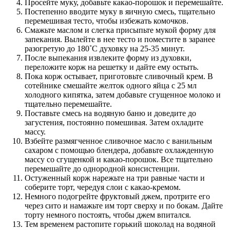
Просейте муку, добавьте какао-порошок и перемешайте.
Постепенно вводите муку в яичную смесь, тщательно
перемешивая тесто, чтобы избежать комочков.
Смажьте маслом и слегка присыпьте мукой форму для
запекания. Вылейте в нее тесто и поместите в заранее
разогретую до 180˚С духовку на 25-35 минут.
После выпекания извлеките форму из духовки,
переложите корж на решетку и дайте ему остыть.
Пока корж остывает, приготовьте сливочный крем. В
сотейнике смешайте желток одного яйца с 25 мл
холодного кипятка, затем добавьте сгущенное молоко и
тщательно перемешайте.
Поставьте смесь на водяную баню и доведите до
загустения, постоянно помешивая. Затем охладите
массу.
Взбейте размягченное сливочное масло с ванильным
сахаром с помощью блендера, добавьте охлажденную
массу со сгущенкой и какао-порошок. Все тщательно
перемешайте до однородной консистенции.
Остуженный корж нарежьте на три равные части и
соберите торт, чередуя слои с какао-кремом.
Немного подогрейте фруктовый джем, протрите его
через сито и намажьте им торт сверху и по бокам. Дайте
торту немного постоять, чтобы джем впитался.
Тем временем растопите горький шоколад на водяной