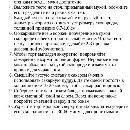
стенкам посуды, муки достаточно.
Выложите тесто на стол, присыпанный мукой, обомните
его и разделите на 6 равных частей.
Каждый кусок теста раскатайте в круглый пласт,
диаметр которого соответствует размеру сковороды,
толщиной примерно 0,7-1,0 см.
Обжаривайте все 6 коржей поочередно на сухой
сковороде с обеих сторон на слабом огне. Чтобы тесто
не пузырилось при жарке, сделайте 2-3 прокола
деревянной зубочисткой.
Чтобы торт выглядел аккуратно, подровняйте
обжаренные коржи по одной форме. Неровные края
можно обжарить на сухой сковороде и измельчить в
крошку для украшения.
Смешайте густую сметану с сахаром (можно
использовать сахарную пудру). Дайте смеси постоять в
холодильнике 10-20 минут, чтобы сахар растворился.
Соберите торт на плоском блюде, промазывая каждый
корж сметаной, слой за слоем. Верхний корж также
покройте сметаной сверху и по бокам.
Украсить торт крошкой сверху и по бокам, затем уберите
его в холодильник на 30-60 минут для пропитывания.