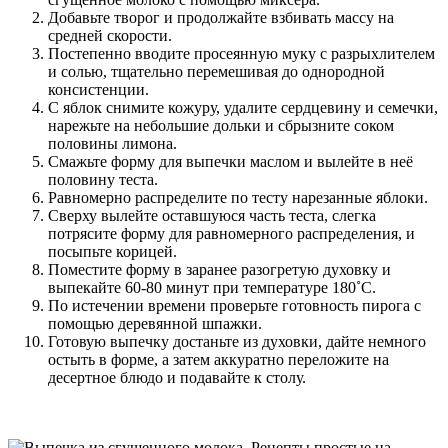
Добавьте творог и продолжайте взбивать массу на
средней скорости.
Постепенно вводите просеянную муку с разрыхлителем
и солью, тщательно перемешивая до однородной
консистенции.
С яблок снимите кожуру, удалите сердцевину и семечки,
нарежьте на небольшие дольки и сбрызните соком
половины лимона.
Смажьте форму для выпечки маслом и вылейте в неё
половину теста.
Равномерно распределите по тесту нарезанные яблоки.
Сверху вылейте оставшуюся часть теста, слегка
потрясите форму для равномерного распределения, и
посыпьте корицей.
Поместите форму в заранее разогретую духовку и
выпекайте 60-80 минут при температуре 180˚С.
По истечении времени проверьте готовность пирога с
помощью деревянной шпажки.
Готовую выпечку достаньте из духовки, дайте немного
остыть в форме, а затем аккуратно переложите на
десертное блюдо и подавайте к столу.