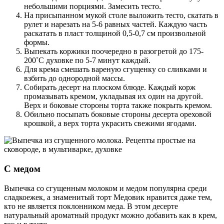
небольшими порциями. Замесить тесто.
На присыпанном мукой столе выложить тесто, скатать в
рулет и нарезать на 5-6 равных частей. Каждую часть
раскатать в пласт толщиной 0,5-0,7 см произвольной
формы.
Выпекать коржики поочередно в разогретой до 175-
200˚С духовке по 5-7 минут каждый.
Для крема смешать вареную сгущенку со сливками и
взбить до однородной массы.
Собирать десерт на плоском блюде. Каждый корж
промазывать кремом, укладывая их один на другой.
Верх и боковые стороны торта также покрыть кремом.
Обильно посыпать боковые стороны десерта ореховой
крошкой, а верх торта украсить свежими ягодами.
С медом
Выпечка со сгущенным молоком и медом популярна среди
сладкоежек, а знаменитый торт Медовик нравится даже тем,
кто не является поклонником меда. В этом десерте
натуральный ароматный продукт можно добавить как в крем,