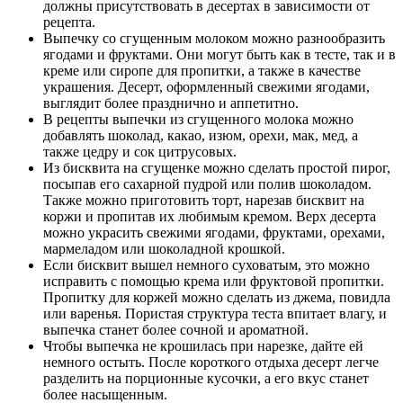
должны присутствовать в десертах в зависимости от
рецепта.
Выпечку со сгущенным молоком можно разнообразить
ягодами и фруктами. Они могут быть как в тесте, так и в
креме или сиропе для пропитки, а также в качестве
украшения. Десерт, оформленный свежими ягодами,
выглядит более празднично и аппетитно.
В рецепты выпечки из сгущенного молока можно
добавлять шоколад, какао, изюм, орехи, мак, мед, а
также цедру и сок цитрусовых.
Из бисквита на сгущенке можно сделать простой пирог,
посыпав его сахарной пудрой или полив шоколадом.
Также можно приготовить торт, нарезав бисквит на
коржи и пропитав их любимым кремом. Верх десерта
можно украсить свежими ягодами, фруктами, орехами,
мармеладом или шоколадной крошкой.
Если бисквит вышел немного суховатым, это можно
исправить с помощью крема или фруктовой пропитки.
Пропитку для коржей можно сделать из джема, повидла
или варенья. Пористая структура теста впитает влагу, и
выпечка станет более сочной и ароматной.
Чтобы выпечка не крошилась при нарезке, дайте ей
немного остыть. После короткого отдыха десерт легче
разделить на порционные кусочки, а его вкус станет
более насыщенным.