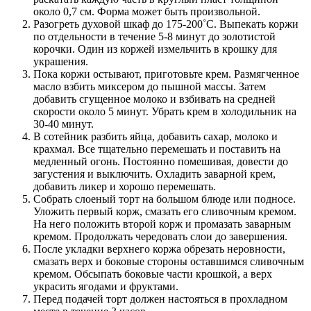
около 0,7 см. Форма может быть произвольной.
Разогреть духовой шкаф до 175-200˚С. Выпекать коржи
по отдельности в течение 5-8 минут до золотистой
корочки. Один из коржей измельчить в крошку для
украшения.
Пока коржи остывают, приготовьте крем. Размягченное
масло взбить миксером до пышной массы. Затем
добавить сгущенное молоко и взбивать на средней
скорости около 5 минут. Убрать крем в холодильник на
30-40 минут.
В сотейник разбить яйца, добавить сахар, молоко и
крахмал. Все тщательно перемешать и поставить на
медленный огонь. Постоянно помешивая, довести до
загустения и выключить. Охладить заварной крем,
добавить ликер и хорошо перемешать.
Собрать слоеный торт на большом блюде или подносе.
Уложить первый корж, смазать его сливочным кремом.
На него положить второй корж и промазать заварным
кремом. Продолжать чередовать слои до завершения.
После укладки верхнего коржа обрезать неровности,
смазать верх и боковые стороны оставшимся сливочным
кремом. Обсыпать боковые части крошкой, а верх
украсить ягодами и фруктами.
Перед подачей торт должен настояться в прохладном