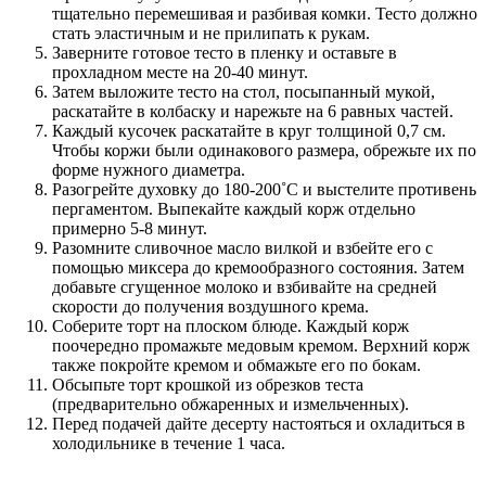
тщательно перемешивая и разбивая комки. Тесто должно
стать эластичным и не прилипать к рукам.
Заверните готовое тесто в пленку и оставьте в
прохладном месте на 20-40 минут.
Затем выложите тесто на стол, посыпанный мукой,
раскатайте в колбаску и нарежьте на 6 равных частей.
Каждый кусочек раскатайте в круг толщиной 0,7 см.
Чтобы коржи были одинакового размера, обрежьте их по
форме нужного диаметра.
Разогрейте духовку до 180-200˚С и выстелите противень
пергаментом. Выпекайте каждый корж отдельно
примерно 5-8 минут.
Разомните сливочное масло вилкой и взбейте его с
помощью миксера до кремообразного состояния. Затем
добавьте сгущенное молоко и взбивайте на средней
скорости до получения воздушного крема.
Соберите торт на плоском блюде. Каждый корж
поочередно промажьте медовым кремом. Верхний корж
также покройте кремом и обмажьте его по бокам.
Обсыпьте торт крошкой из обрезков теста
(предварительно обжаренных и измельченных).
Перед подачей дайте десерту настояться и охладиться в
холодильнике в течение 1 часа.