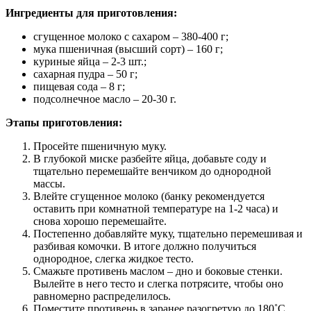
Ингредиенты для приготовления:
сгущенное молоко с сахаром – 380-400 г;
мука пшеничная (высший сорт) – 160 г;
куриные яйца – 2-3 шт.;
сахарная пудра – 50 г;
пищевая сода – 8 г;
подсолнечное масло – 20-30 г.
Этапы приготовления:
Просейте пшеничную муку.
В глубокой миске разбейте яйца, добавьте соду и
тщательно перемешайте венчиком до однородной
массы.
Влейте сгущенное молоко (банку рекомендуется
оставить при комнатной температуре на 1-2 часа) и
снова хорошо перемешайте.
Постепенно добавляйте муку, тщательно перемешивая и
разбивая комочки. В итоге должно получиться
однородное, слегка жидкое тесто.
Смажьте противень маслом – дно и боковые стенки.
Вылейте в него тесто и слегка потрясите, чтобы оно
равномерно распределилось.
Поместите противень в заранее разогретую до 180˚С