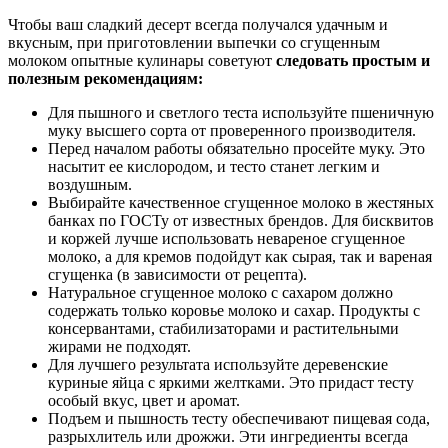
Чтобы ваш сладкий десерт всегда получался удачным и
вкусным, при приготовлении выпечки со сгущенным
молоком опытные кулинары советуют
следовать простым и
полезным рекомендациям:
Для пышного и светлого теста используйте пшеничную
муку высшего сорта от проверенного производителя.
Перед началом работы обязательно просейте муку. Это
насытит ее кислородом, и тесто станет легким и
воздушным.
Выбирайте качественное сгущенное молоко в жестяных
банках по ГОСТу от известных брендов. Для бисквитов
и коржей лучше использовать невареное сгущенное
молоко, а для кремов подойдут как сырая, так и вареная
сгущенка (в зависимости от рецепта).
Натуральное сгущенное молоко с сахаром должно
содержать только коровье молоко и сахар. Продукты с
консервантами, стабилизаторами и растительными
жирами не подходят.
Для лучшего результата используйте деревенские
куриные яйца с яркими желтками. Это придаст тесту
особый вкус, цвет и аромат.
Подъем и пышность тесту обеспечивают пищевая сода,
разрыхлитель или дрожжи. Эти ингредиенты всегда