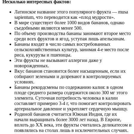
Несколько интересных фактов:
Латинское название этого популярного фрукта — musa
sapientum, что переводится как «плод мудрости».
В мире существует более 1000 видов бананов, однако
съедобными являются менее 500.
По объему производства бананы занимают второе место
среди всех фруктов и ягод, уступая лишь апельсинам.
Бананы входят в число самых востребованных
сельскохозяйственных культур, занимая 4-е место после
риса, кукурузы и пшеницы.
Эти фрукты не вызывают аллергии даже у
новорожденных.
Вкус бананов становится более насыщенным, если их
собирают зелеными и дозревают в контролируемых
условиях.
Бананы рекордсмены по содержанию калия: в одном
плоде среднего размера содержится около 300 мг этого
элемента. Суточная потребность человека в калии
составляет примерно 3-4 г, что помогает контролировать
артериальное давление и укрепляет сердечную мышцу.
Родиной бананов считается Южная Индия, где их
начали выращивать более 3000 лет назад. В Европе,
вплоть до XX века, эти фрукты считались деликатесом и
появлялись на столах лишь в исключительных случаях.