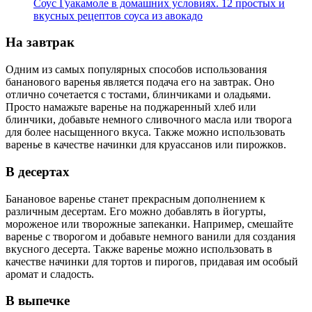
Соус Гуакамоле в домашних условиях. 12 простых и
вкусных рецептов соуса из авокадо
На завтрак
Одним из самых популярных способов использования
бананового варенья является подача его на завтрак. Оно
отлично сочетается с тостами, блинчиками и оладьями.
Просто намажьте варенье на поджаренный хлеб или
блинчики, добавьте немного сливочного масла или творога
для более насыщенного вкуса. Также можно использовать
варенье в качестве начинки для круассанов или пирожков.
В десертах
Банановое варенье станет прекрасным дополнением к
различным десертам. Его можно добавлять в йогурты,
мороженое или творожные запеканки. Например, смешайте
варенье с творогом и добавьте немного ванили для создания
вкусного десерта. Также варенье можно использовать в
качестве начинки для тортов и пирогов, придавая им особый
аромат и сладость.
В выпечке