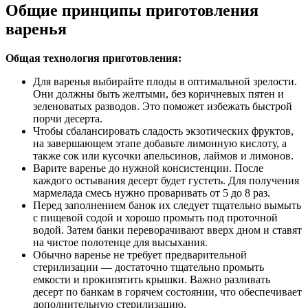
Общие принципы приготовления
варенья
Общая технология приготовления:
Для варенья выбирайте плоды в оптимальной зрелости.
Они должны быть желтыми, без коричневых пятен и
зеленоватых разводов. Это поможет избежать быстрой
порчи десерта.
Чтобы сбалансировать сладость экзотических фруктов,
на завершающем этапе добавьте лимонную кислоту, а
также сок или кусочки апельсинов, лаймов и лимонов.
Варите варенье до нужной консистенции. После
каждого остывания десерт будет густеть. Для получения
мармелада смесь нужно проваривать от 5 до 8 раз.
Перед заполнением банок их следует тщательно вымыть
с пищевой содой и хорошо промыть под проточной
водой. Затем банки переворачивают вверх дном и ставят
на чистое полотенце для высыхания.
Обычно варенье не требует предварительной
стерилизации — достаточно тщательно промыть
емкости и прокипятить крышки. Важно разливать
десерт по банкам в горячем состоянии, что обеспечивает
дополнительную стерилизацию.