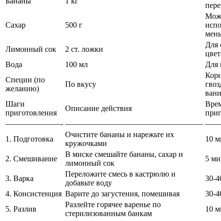
Бананы
1 кг
пере
Мож
Сахар
500 г
испо
мен
Для 
Лимонный сок
2 ст. ложки
цвет
Вода
100 мл
Для 
Кори
Специи (по
По вкусу
гвоз
желанию)
вани
Шаги
Вре
Описание действия
приготовления
приг
———————-
—————————————————–
——
Очистите бананы и нарежьте их
1. Подготовка
10 м
кружочками
В миске смешайте бананы, сахар и
2. Смешивание
5 ми
лимонный сок
Переложите смесь в кастрюлю и
3. Варка
30-4
добавьте воду
4. Консистенция
Варите до загустения, помешивая
30-4
Разлейте горячее варенье по
5. Разлив
10 м
стерилизованным банкам