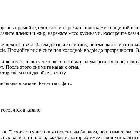
орковь промойте, очистите и нарежьте полосками толщиной около
лите пленки и жир, нарежьте мясо кубиками. Разогрейте казан н
ричневого цвета. Затем добавьте свинину, перемешайте и готовь
ой. Промойте рис в сите под холодной водой до прозрачности. Вл
очищенную головку чеснока и готовьте на умеренном огне, пока 
т. После этого снимите казан с огня.
 тарелкам и подавайте к столу.
готовятся в казане:
и “ош”) считается не только основным блюдом, но и символом го
ьных вариаций плова, каждая из которых имеет свои уникальны