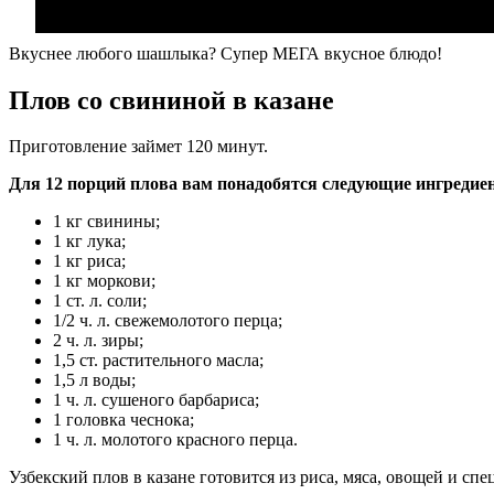
Вкуснее любого шашлыка? Супер МЕГА вкусное блюдо!
Плов со свининой в казане
Приготовление займет 120 минут.
Для 12 порций плова вам понадобятся следующие ингредие
1 кг свинины;
1 кг лука;
1 кг риса;
1 кг моркови;
1 ст. л. соли;
1/2 ч. л. свежемолотого перца;
2 ч. л. зиры;
1,5 ст. растительного масла;
1,5 л воды;
1 ч. л. сушеного барбариса;
1 головка чеснока;
1 ч. л. молотого красного перца.
Узбекский плов в казане готовится из риса, мяса, овощей и спе