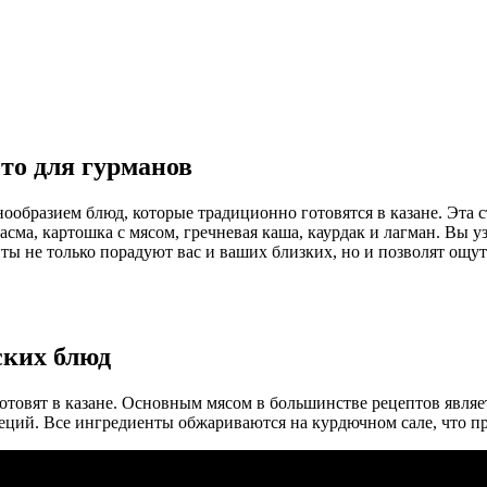
ото для гурманов
образием блюд, которые традиционно готовятся в казане. Эта с
сма, картошка с мясом, гречневая каша, каурдак и лагман. Вы уз
ы не только порадуют вас и ваших близких, но и позволят ощут
ских блюд
отовят в казане. Основным мясом в большинстве рецептов являет
еций. Все ингредиенты обжариваются на курдючном сале, что п