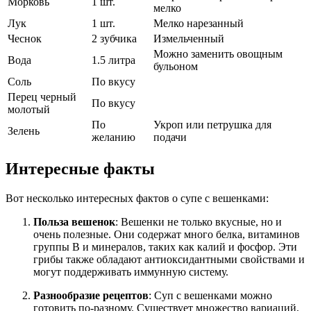
Морковь
1 шт.
мелко
Лук
1 шт.
Мелко нарезанный
Чеснок
2 зубчика
Измельченный
Можно заменить овощным
Вода
1.5 литра
бульоном
Соль
По вкусу
Перец черный
По вкусу
молотый
По
Укроп или петрушка для
Зелень
желанию
подачи
Интересные факты
Вот несколько интересных фактов о супе с вешенками:
Польза вешенок
: Вешенки не только вкусные, но и
очень полезные. Они содержат много белка, витаминов
группы B и минералов, таких как калий и фосфор. Эти
грибы также обладают антиоксидантными свойствами и
могут поддерживать иммунную систему.
Разнообразие рецептов
: Суп с вешенками можно
готовить по-разному. Существует множество вариаций,