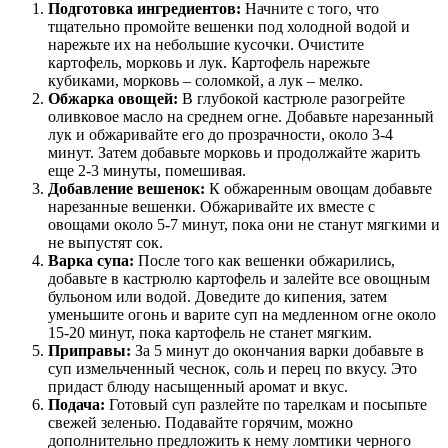
Подготовка ингредиентов:
Начните с того, что
тщательно промойте вешенки под холодной водой и
нарежьте их на небольшие кусочки. Очистите
картофель, морковь и лук. Картофель нарежьте
кубиками, морковь – соломкой, а лук – мелко.
Обжарка овощей:
В глубокой кастрюле разогрейте
оливковое масло на среднем огне. Добавьте нарезанный
лук и обжаривайте его до прозрачности, около 3-4
минут. Затем добавьте морковь и продолжайте жарить
еще 2-3 минуты, помешивая.
Добавление вешенок:
К обжаренным овощам добавьте
нарезанные вешенки. Обжаривайте их вместе с
овощами около 5-7 минут, пока они не станут мягкими и
не выпустят сок.
Варка супа:
После того как вешенки обжарились,
добавьте в кастрюлю картофель и залейте все овощным
бульоном или водой. Доведите до кипения, затем
уменьшите огонь и варите суп на медленном огне около
15-20 минут, пока картофель не станет мягким.
Приправы:
За 5 минут до окончания варки добавьте в
суп измельченный чеснок, соль и перец по вкусу. Это
придаст блюду насыщенный аромат и вкус.
Подача:
Готовый суп разлейте по тарелкам и посыпьте
свежей зеленью. Подавайте горячим, можно
дополнительно предложить к нему ломтики черного