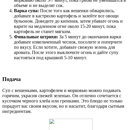
морковью около 5-7 минут, пока грибы не уменьшатся в
объеме и не выделят сок.
Варка супа:
После того как вешенки обжарились,
добавьте в кастрюлю картофель и залейте все овощи
бульоном. Доведите до кипения, затем убавьте огонь и
варите на медленном огне около 15-20 минут, пока
картофель не станет мягким.
Финальные штрихи:
За 5 минут до окончания варки
добавьте измельченный чеснок, посолите и поперчите
по вкусу. Если хотите, добавьте свежую зелень для
аромата. После этого выключите огонь и дайте супу
настояться под крышкой 5-10 минут.
Подача
Суп с вешенками, картофелем и морковью можно подавать
горячим, украсив свежей зеленью. Он отлично сочетается с
кусочком черного хлеба или гренками. Это блюдо не только
порадует вас своим вкусом, но и насытит, благодаря сытным
ингредиентам.