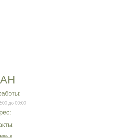
РАН
работы:
:00 до 00:00
рес:
акты:
ьности