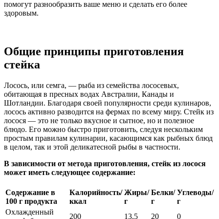
помогут разнообразить ваше меню и сделать его более
здоровым.
Общие принципы приготовления
стейка
Лосось, или семга, — рыба из семейства лососевых,
обитающая в пресных водах Австралии, Канады и
Шотландии. Благодаря своей популярности среди кулинаров,
лосось активно разводится на фермах по всему миру. Стейк из
лосося — это не только вкусное и сытное, но и полезное
блюдо. Его можно быстро приготовить, следуя нескольким
простым правилам кулинарии, касающимся как рыбных блюд
в целом, так и этой деликатесной рыбы в частности.
В зависимости от метода приготовления, стейк из лосося
может иметь следующее содержание:
Содержание в
Калорийность/
Жиры/
Белки/
Углеводы/
100 г продукта
ккал
г
г
г
Охлажденный
200
13,5
20
0