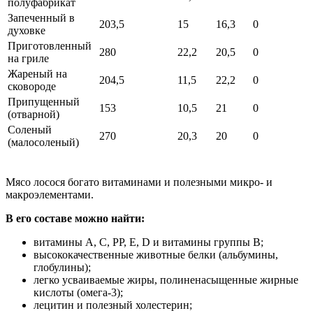
полуфабрикат
Запеченный в
203,5
15
16,3
0
духовке
Приготовленный
280
22,2
20,5
0
на гриле
Жареный на
204,5
11,5
22,2
0
сковороде
Припущенный
153
10,5
21
0
(отварной)
Соленый
270
20,3
20
0
(малосоленый)
Мясо лосося богато витаминами и полезными микро- и
макроэлементами.
В его составе можно найти:
витамины A, C, PP, E, D и витамины группы B;
высококачественные животные белки (альбумины,
глобулины);
легко усваиваемые жиры, полиненасыщенные жирные
кислоты (омега-3);
лецитин и полезный холестерин;