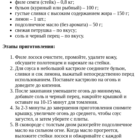
филе семги (стейк) – 0,8 кг;
бульон (куриный или рыбный) – 100 г;
густые сливки с высоким содержанием жира – 150 г;
лимон – 1 шт.;
подсолнечное масло (без аромата) – 50 г;
свежая петрушка – по вкусу;
соль и черный перец – по вкусу.
Этапы приготовления:
Филе лосося очистите, промойте, удалите кожу,
обсушите полотенцем и нарежьте на стейки.
Для соуса в небольшой кастрюле соедините бульон,
сливки и сок лимона, выжатый непосредственно перед
использованием. Поставьте кастрюлю на огонь и
доведите до кипения.
После закипания уменьшите огонь до минимума,
добавьте соль и черный перец, накройте крышкой и
оставьте на 10-15 минут для томления.
За 2-3 минуты до завершения приготовления снимите
крышку, увеличьте огонь до среднего, чтобы соус
загустел, и затем уберите с плиты.
В сковороде с толстым дном разогрейте подсолнечное
масло на сильном огне. Когда масло прогреется,
выложите стейки лосося и обжаривайте с каждой