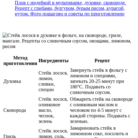
Плов с индейкой в мультиварке, духовке, сковороде.
Рецепт с грибами, булгуром, бурым рисом, курагой,
нутом. Фото пошагово и советы по приготовлению
Метод
Ингредиенты
Рецепт
приготовления
Завернуть стейк в фольгу с
Стейк лосося,
лимоном и специями,
лимон,
Духовка
запекать 20-25 минут при
сливки,
180°C. Подавать со
специи
сливочным соусом.
Стейк лосося,
Обжарить стейк на сковороде
оливковое
с оливковым маслом и
Сковорода
масло,
чесноком по 4-5 минут с
чеснок,
каждой стороны. Подавать с
зелень
зеленью.
Замариновать стейк в
Стейк лосося,
лимонном соке, посолить и
Гриль
лимон, соль,