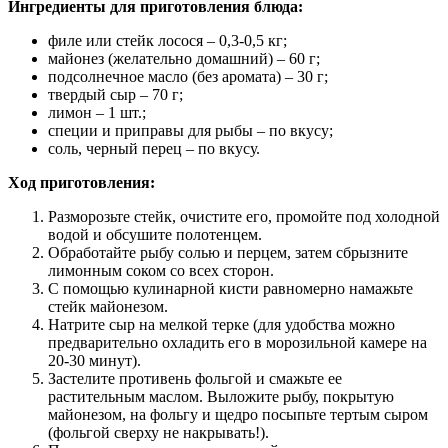
Ингредиенты для приготовления блюда:
филе или стейк лосося – 0,3-0,5 кг;
майонез (желательно домашний) – 60 г;
подсолнечное масло (без аромата) – 30 г;
твердый сыр – 70 г;
лимон – 1 шт.;
специи и приправы для рыбы – по вкусу;
соль, черный перец – по вкусу.
Ход приготовления:
Разморозьте стейк, очистите его, промойте под холодной
водой и обсушите полотенцем.
Обработайте рыбу солью и перцем, затем сбрызните
лимонным соком со всех сторон.
С помощью кулинарной кисти равномерно намажьте
стейк майонезом.
Натрите сыр на мелкой терке (для удобства можно
предварительно охладить его в морозильной камере на
20-30 минут).
Застелите противень фольгой и смажьте ее
растительным маслом. Выложите рыбу, покрытую
майонезом, на фольгу и щедро посыпьте тертым сыром
(фольгой сверху не накрывать!).