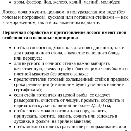
хром, фосфор, йод, железо, калий, магний, молибден.
Лосось можно купить целиком, в полуразделанном виде (без
головы и потрошков), кусками или готовыми стейками — как
в замороженном, так и в охлажденном варианте.
Первичная обработка и приготовление лосося имеют свои
особенности и основные принципы:
стейк из лосося подходит как для повседневного, так и
для праздничного стола, в качестве основного блюда
или перекуса;
для вкусного и сочного стейка важно выбирать
качественную, свежую рыбу с блестящими чешуйками и
плотной мякотью без резкого запаха;
предпочтителен готовый охлажденный стейк в пределах
срока реализации (не лишним будет уточнить наличие
сертификата);
если стейк готовится из целой рыбы, ее следует
разморозить, очистить от чешуи, промыть, обсушить и
нарезать на куски толщиной не более 2,5-3,0 см;
стейк лосося можно готовить на пару, жарить,
припускать, коптить, вялить, солить или запекать в
духовке, в фольге, на гриле и мангале;
стейк можно готовить сразу после размораживания или