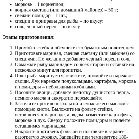
морковь – 1 корнеплод;
жирная сметана (или домашний майонез) – 50 г;
свежий помидор – 1 шт.;
специи и приправы для рыбы – по вкусу;
соль, черный перец – по вкусу.
Этапы приготовления:
Промойте стейк и обсушите его бумажным полотенцем.
Приготовьте маринад, смешав сметану (или майонез) со
специями. По желанию добавьте черный перец и соль.
Обмажьте рыбу маринадом со всех сторон и оставьте на
несколько минут для пропитки.
Пока рыба маринуется, очистите, промойте и нарежьте
овощи. Лук нарежьте полукольцами, картофель, морковь
и помидоры – небольшими кубиками.
Посолите овощи, добавьте щепотку душистого перца,
немного масла и аккуратно перемешайте.
Застелите противень фольгой и смажьте его маслом с
помощью кисти. Выложите на фольгу стейки,
оставшиеся в маринаде, а рядом разместите картофель,
морковь и лук. Сверху положите помидоры и полейте
оставшимся маринадом.
Накройте противень фольгой и поставьте в заранее
разогретую духовку. Запекайте при температуре 180-