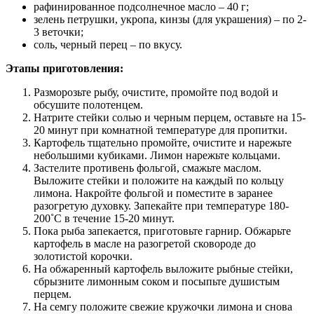
рафинированное подсолнечное масло – 40 г;
зелень петрушки, укропа, кинзы (для украшения) – по 2-
3 веточки;
соль, черный перец – по вкусу.
Этапы приготовления:
Разморозьте рыбу, очистите, промойте под водой и
обсушите полотенцем.
Натрите стейки солью и черным перцем, оставьте на 15-
20 минут при комнатной температуре для пропитки.
Картофель тщательно промойте, очистите и нарежьте
небольшими кубиками. Лимон нарежьте кольцами.
Застелите противень фольгой, смажьте маслом.
Выложите стейки и положите на каждый по кольцу
лимона. Накройте фольгой и поместите в заранее
разогретую духовку. Запекайте при температуре 180-
200˚С в течение 15-20 минут.
Пока рыба запекается, приготовьте гарнир. Обжарьте
картофель в масле на разогретой сковороде до
золотистой корочки.
На обжаренный картофель выложите рыбные стейки,
сбрызните лимонным соком и посыпьте душистым
перцем.
На семгу положите свежие кружочки лимона и снова