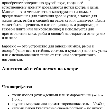
приобретает совершенно другой вкус, когда к её
естественному аромату добавляются нотки костра и дыма.
Мангал — это металлическая конструкция на ножках,
предназначенная для сжигания дров и углей, а также для
жарки мяса, рыбы и овощей на решетке или шампурах. Гриль
может быть переносным или стационарным (например, в
газовой плите или микроволновке) и используется для
приготовления мяса, рыбы и овощей на открытом огне, углях
или жаре.
Барбекю — это устройство для запекания мяса, рыбы и
овощей (чаще всего стейков, сосисок и купатов) на огне, углях
или с использованием тепла от газа или электрического
нагревателя.
Аппетитный стейк лосося на костре
Что потребуется:
стейк лосося (охлажденный или замороженный) – 0,8-
1,0 кг;
крупная морская или ароматизированная соль – 30-40 г;
черный перец (желательно свежемолотый) – по вкусу;