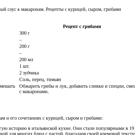
Рецепт с грибами
300 г
–
200 г
–
200 мл
1 шт.
2 зубчика
Соль, перец, тимьян
смешать
Обжарить грибы и лук, добавить сливки и специи, сме
с макаронами.
ам и его сочетаниях с курицей, сыром и грибами:
гую историю в итальянской кухне. Они стали популярными в 19 
вой для многих блюд с пастой, благодаря своей кремовой тексту