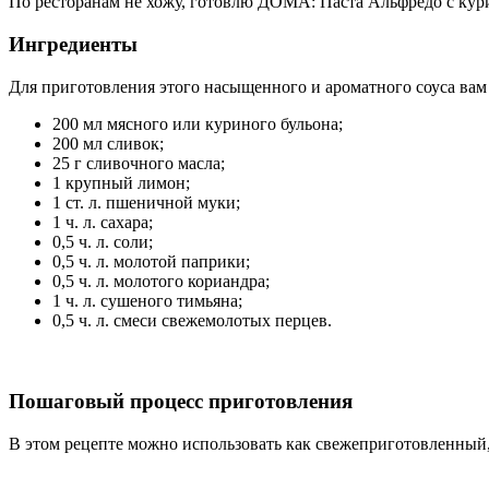
По ресторанам не хожу, готовлю ДОМА: Паста Альфредо с кур
Ингредиенты
Для приготовления этого насыщенного и ароматного соуса ва
200 мл мясного или куриного бульона;
200 мл сливок;
25 г сливочного масла;
1 крупный лимон;
1 ст. л. пшеничной муки;
1 ч. л. сахара;
0,5 ч. л. соли;
0,5 ч. л. молотой паприки;
0,5 ч. л. молотого кориандра;
1 ч. л. сушеного тимьяна;
0,5 ч. л. смеси свежемолотых перцев.
Пошаговый процесс приготовления
В этом рецепте можно использовать как свежеприготовленный, 