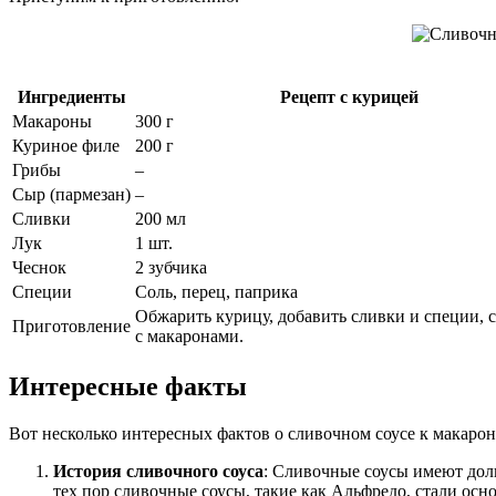
Ингредиенты
Рецепт с курицей
Макароны
300 г
Куриное филе
200 г
Грибы
–
Сыр (пармезан)
–
Сливки
200 мл
Лук
1 шт.
Чеснок
2 зубчика
Специи
Соль, перец, паприка
Обжарить курицу, добавить сливки и специи, 
Приготовление
с макаронами.
Интересные факты
Вот несколько интересных фактов о сливочном соусе к макарон
История сливочного соуса
: Сливочные соусы имеют дол
тех пор сливочные соусы, такие как Альфредо, стали осно