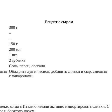
Рецепт с сыром
300 г
–
–
150 г
200 мл
1 шт.
2 зубчика
Соль, перец, орегано
шать
Обжарить лук и чеснок, добавить сливки и сыр, смешать
с макаронами.
веке, когда в Италию начали активно импортировать сливки. С
ре и богатому вкусу.