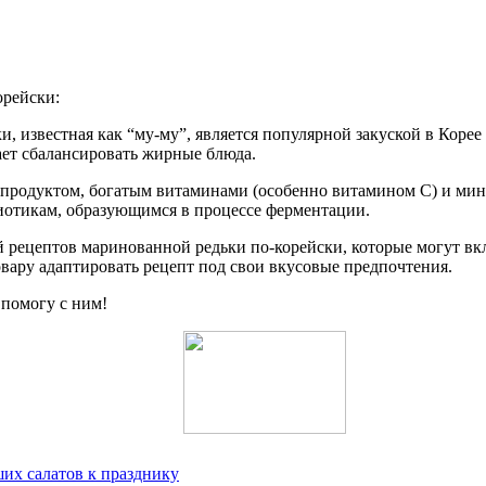
орейски:
и, известная как “му-му”, является популярной закуской в Коре
ает сбалансировать жирные блюда.
м продуктом, богатым витаминами (особенно витамином C) и ми
биотикам, образующимся в процессе ферментации.
 рецептов маринованной редьки по-корейски, которые могут вкл
овару адаптировать рецепт под свои вкусовые предпочтения.
 помогу с ним!
их салатов к празднику