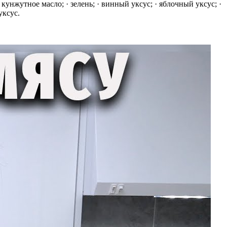
· кунжутное масло; · зелень; · винный уксус; · яблочный уксус; ·
уксус.