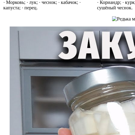
· Морковь; · лук; · чеснок; · кабачок; ·
· Кориандр; · курк
капуста; · перец.
сушёный чеснок.