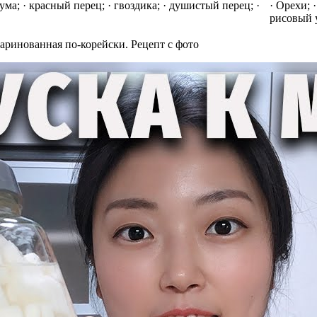
ума; · красный перец; · гвоздика; · душистый перец; ·
· Орехи; 
рисовый 