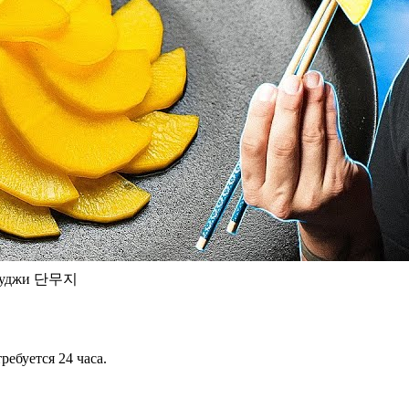
нмуджи 단무지
ебуется 24 часа.