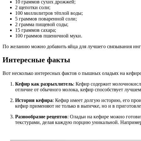
10 граммов сухих дрожжей;
2 щепотки соли;
100 миллилитров тёплой воды;
5 граммов поваренной соли;
2 грамма пищевой соды;
15 граммов сахара;
100 граммов пшеничной муки.
По желанию можно добавить яйца для лучшего связывания инг
Интересные факты
Вот несколько интересных фактов о пышных оладьях на кефире
Кефир как разрыхлитель
: Кефир содержит молочнокисл
отличие от обычного молока, кефир способствует лучшему
История кефира
: Кефир имеет долгую историю, его прои
кефир применяют не только в выпечке, но и в приготовл
Разнообразие рецептов
: Оладьи на кефире можно готови
текстурами, делая каждую порцию уникальной. Например