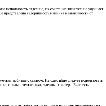
о использовать отдельно, их сочетание значительно улучшает
ице представлена калорийность манника в зависимости от
лтки, взбитые с сахаром. На одно яйцо следует использовать
тые с солью желтки, охлажденные с вечера. Если есть
 силиконовая форма, после выпечки ее нужно перевернуть на