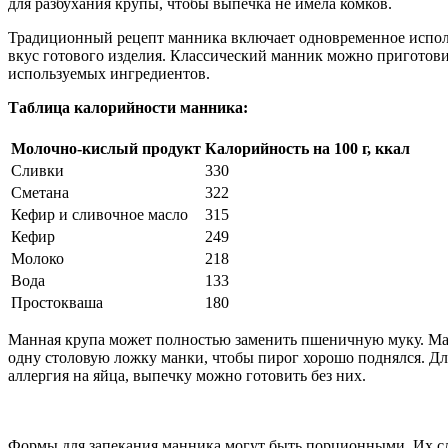
для разбухания крупы, чтобы выпечка не имела комков.
Традиционный рецепт манника включает одновременное использ
вкус готового изделия. Классический манник можно приготовит
используемых ингредиентов.
Таблица калорийности манника:
Молочно-кислый продукт
Калорийность на 100 г, ккал
Сливки
330
Сметана
322
Кефир и сливочное масло
315
Кефир
249
Молоко
218
Вода
133
Простокваша
180
Манная крупа может полностью заменить пшеничную муку. Манн
одну столовую ложку манки, чтобы пирог хорошо поднялся. Для
аллергия на яйца, выпечку можно готовить без них.
Формы для запекания манника могут быть порционными. Их сле