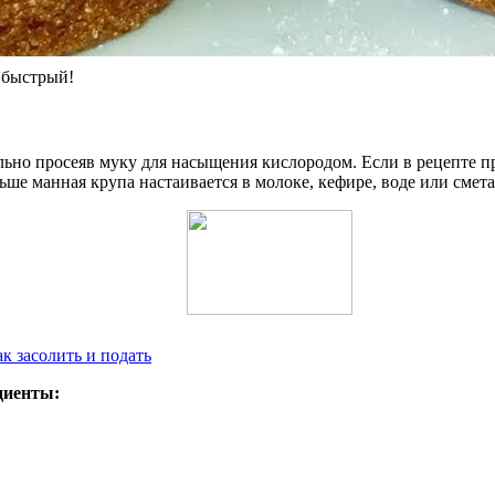
 быстрый!
ьно просеяв муку для насыщения кислородом. Если в рецепте пре
ьше манная крупа настаивается в молоке, кефире, воде или смет
к засолить и подать
диенты: