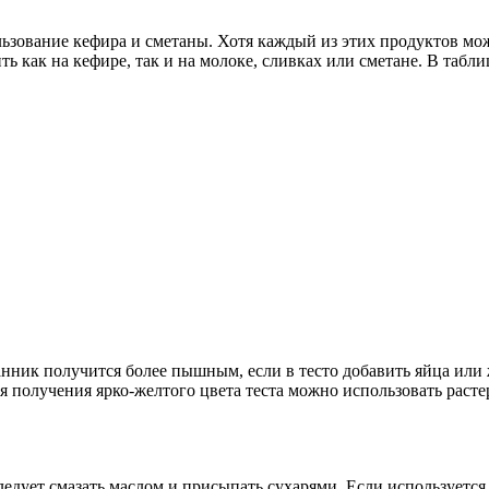
ование кефира и сметаны. Хотя каждый из этих продуктов можн
ь как на кефире, так и на молоке, сливках или сметане. В табл
ик получится более пышным, если в тесто добавить яйца или же
 получения ярко-желтого цвета теста можно использовать растер
дует смазать маслом и присыпать сухарями. Если используется