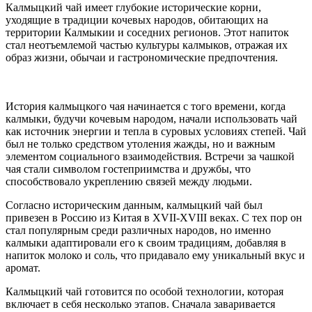
Калмыцкий чай имеет глубокие исторические корни,
уходящие в традиции кочевых народов, обитающих на
территории Калмыкии и соседних регионов. Этот напиток
стал неотъемлемой частью культуры калмыков, отражая их
образ жизни, обычаи и гастрономические предпочтения.
История калмыцкого чая начинается с того времени, когда
калмыки, будучи кочевым народом, начали использовать чай
как источник энергии и тепла в суровых условиях степей. Чай
был не только средством утоления жажды, но и важным
элементом социального взаимодействия. Встречи за чашкой
чая стали символом гостеприимства и дружбы, что
способствовало укреплению связей между людьми.
Согласно историческим данным, калмыцкий чай был
привезен в Россию из Китая в XVII-XVIII веках. С тех пор он
стал популярным среди различных народов, но именно
калмыки адаптировали его к своим традициям, добавляя в
напиток молоко и соль, что придавало ему уникальный вкус и
аромат.
Калмыцкий чай готовится по особой технологии, которая
включает в себя несколько этапов. Сначала заваривается