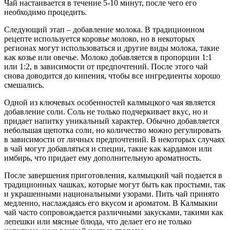
Чай настаивается в течение 5-10 минут, после чего его
необходимо процедить.
Следующий этап – добавление молока. В традиционном
рецепте используется коровье молоко, но в некоторых
регионах могут использоваться и другие виды молока, такие
как козье или овечье. Молоко добавляется в пропорции 1:1
или 1:2, в зависимости от предпочтений. После этого чай
снова доводится до кипения, чтобы все ингредиенты хорошо
смешались.
Одной из ключевых особенностей калмыцкого чая является
добавление соли. Соль не только подчеркивает вкус, но и
придает напитку уникальный характер. Обычно добавляется
небольшая щепотка соли, но количество можно регулировать
в зависимости от личных предпочтений. В некоторых случаях
в чай могут добавляться и специи, такие как кардамон или
имбирь, что придает ему дополнительную ароматность.
После завершения приготовления, калмыцкий чай подается в
традиционных чашках, которые могут быть как простыми, так
и украшенными национальными узорами. Пить чай принято
медленно, наслаждаясь его вкусом и ароматом. В Калмыкии
чай часто сопровождается различными закусками, такими как
лепешки или мясные блюда, что делает его не только