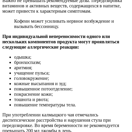
Важно не превышать рекомендуемые дозы. Передозировка
витаминов и активных веществ, содержащихся в напитке,
может привести к характерным симптомам.
Кофеин может усиливать нервное возбуждение и
вызывать бессонницу.
При индивидуальной непереносимости одного или
нескольких компонентов продукта могут проявляться
следующие аллергические реакции:
одышка;
бронхоспазм;
аритмия;
учащение пульса;
головокружение;
кожные высыпания и зуд;
повышенное потоотделение;
покраснение кожи;
тошнота и рвота;
повышение температуры тела.
При употреблении калмыцкого чая отмечались
диспепсические расстройства и нарушения стула при
передозировке. Во время беременности не рекомендуется
превышать 200 мл джомбы в день.