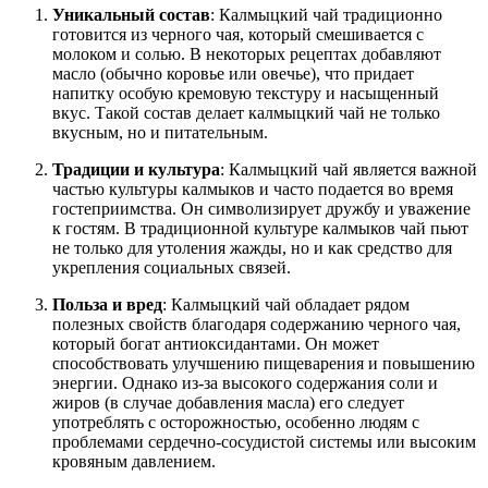
Уникальный состав
: Калмыцкий чай традиционно
готовится из черного чая, который смешивается с
молоком и солью. В некоторых рецептах добавляют
масло (обычно коровье или овечье), что придает
напитку особую кремовую текстуру и насыщенный
вкус. Такой состав делает калмыцкий чай не только
вкусным, но и питательным.
Традиции и культура
: Калмыцкий чай является важной
частью культуры калмыков и часто подается во время
гостеприимства. Он символизирует дружбу и уважение
к гостям. В традиционной культуре калмыков чай пьют
не только для утоления жажды, но и как средство для
укрепления социальных связей.
Польза и вред
: Калмыцкий чай обладает рядом
полезных свойств благодаря содержанию черного чая,
который богат антиоксидантами. Он может
способствовать улучшению пищеварения и повышению
энергии. Однако из-за высокого содержания соли и
жиров (в случае добавления масла) его следует
употреблять с осторожностью, особенно людям с
проблемами сердечно-сосудистой системы или высоким
кровяным давлением.