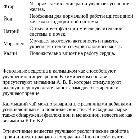
Ускоряет заживление ран и улучшает усвоение
Фтор
железа.
Необходим для нормальной работы щитовидной
Йод
железы и эндокринной системы.
Стимулирует функции мочевыделительной
Натрий
системы и почек.
Улучшает мозговую активность и память,
Марганец
укрепляет стенки сосудов головного мозга.
Калий
Положительно влияет на работу сердца.
Фенольные вещества в калмыцком чае способствуют
улучшению пищеварения. В химическом составе
присутствуют витамины A, B, E, которые стимулируют
высшую нервную деятельность, замедляют старение и
улучшают зрение.
Калмыцкий чай можно заваривать с различными добавками,
усиливающими его полезные свойства. В исходном сырье
также обнаружены филлохинон и менахинон, известные как
витамины K1 и K2.
Эти активные вещества улучшают реологические свойства
крови и предотвращают геморрагии. Они способствуют