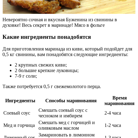
Невероятно сочная и вкусная Буженина из свинины в
духовке! Весь секрет в маринаде! Мясо в фольге
Какие ингредиенты понадобятся
Для приготовления маринада из киви, который подойдет для
0,5 кг свинины, вам понадобятся следующие ингредиенты:
2 крупных свежих киви;
2 большие крепкие луковицы;
7-9 г соли;
Также потребуется 0,5 г свежемолотого перца.
Время
Ингредиенты
Способы маринования
маринования
Смешать соевый соус с
Соевый соус
2-4 часа
чесноком и имбирем
Смешать мед с горчицей и
Мед и горчица
1-2 часа
оливковым маслом
Замариновать в лимонном
Лимонный сок
1-3 часа