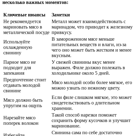
несколько важных моментов:
Ключевые нюансы
Заметки
Не рекомендуется
Металл может взаимодействовать с
мариновать мясо в
маринадом, что приводит к железному
металлической посуде
привкусу.
В замороженном мясе меньше
Используйте
питательных веществ и влаги, из-за
охлажденную
чего оно может быть жестким и менее
свинину
вкусным.
Парное мясо не
У свежей свинины вкус менее
подходит для
выражен. Филе должно полежать в
запекания
холодильнике около 5 дней.
Предпочтение стоит
Мясо молодой особи более мягкое, его
отдавать молодой
можно узнать по нежному цвету.
свинине
Если филе слишком мягкое, это может
Мясо должно быть
свидетельствовать о длительном
упругим на ощупь
хранении.
Такой способ нарезки поможет
Нарезайте мясо
сохранить форму кусочков и улучшит
поперек волокон
маринование.
Свинина сама по себе достаточно
Избегайте