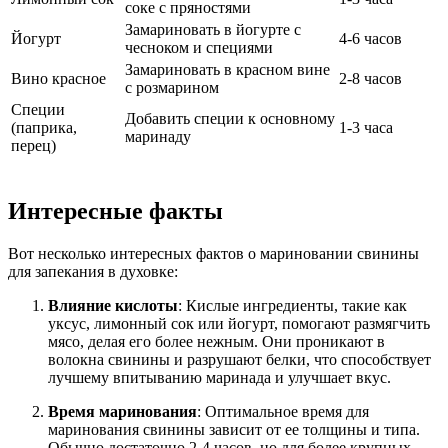
соке с пряностями
Замариновать в йогурте с
Йогурт
4-6 часов
чесноком и специями
Замариновать в красном вине
Вино красное
2-8 часов
с розмарином
Специи
Добавить специи к основному
(паприка,
1-3 часа
маринаду
перец)
Интересные факты
Вот несколько интересных фактов о мариновании свинины
для запекания в духовке:
Влияние кислоты
: Кислые ингредиенты, такие как
уксус, лимонный сок или йогурт, помогают размягчить
мясо, делая его более нежным. Они проникают в
волокна свинины и разрушают белки, что способствует
лучшему впитыванию маринада и улучшает вкус.
Время маринования
: Оптимальное время для
маринования свинины зависит от ее толщины и типа.
Обычно достаточно 2-4 часов, но для более крупных