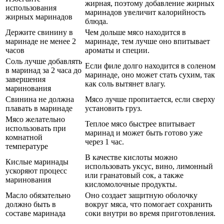
жирная, поэтому добавление жирных
использования
маринадов увеличит калорийность
жирных маринадов
блюда.
Держите свинину в
Чем дольше мясо находится в
маринаде не менее 2
маринаде, тем лучше оно впитывает
часов
ароматы и специи.
Соль лучше добавлять
Если филе долго находится в соленом
в маринад за 2 часа до
маринаде, оно может стать сухим, так
завершения
как соль вытянет влагу.
маринования
Свинина не должна
Мясо лучше пропитается, если сверху
плавать в маринаде
установить груз.
Мясо желательно
Теплое мясо быстрее впитывает
использовать при
маринад и может быть готово уже
комнатной
через 1 час.
температуре
В качестве кислоты можно
Кислые маринады
использовать уксус, вино, лимонный
ускоряют процесс
или гранатовый сок, а также
маринования
кисломолочные продукты.
Масло обязательно
Оно создает защитную оболочку
должно быть в
вокруг мяса, что помогает сохранить
составе маринада
соки внутри во время приготовления.