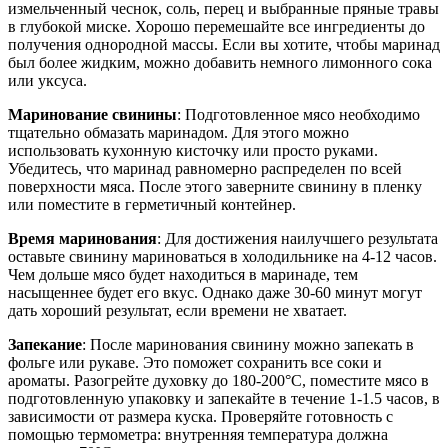
измельченный чеснок, соль, перец и выбранные пряные травы
в глубокой миске. Хорошо перемешайте все ингредиенты до
получения однородной массы. Если вы хотите, чтобы маринад
был более жидким, можно добавить немного лимонного сока
или уксуса.
Маринование свинины
: Подготовленное мясо необходимо
тщательно обмазать маринадом. Для этого можно
использовать кухонную кисточку или просто руками.
Убедитесь, что маринад равномерно распределен по всей
поверхности мяса. После этого заверните свинину в пленку
или поместите в герметичный контейнер.
Время маринования
: Для достижения наилучшего результата
оставьте свинину мариноваться в холодильнике на 4-12 часов.
Чем дольше мясо будет находиться в маринаде, тем
насыщеннее будет его вкус. Однако даже 30-60 минут могут
дать хороший результат, если времени не хватает.
Запекание
: После маринования свинину можно запекать в
фольге или рукаве. Это поможет сохранить все соки и
ароматы. Разогрейте духовку до 180-200°C, поместите мясо в
подготовленную упаковку и запекайте в течение 1-1.5 часов, в
зависимости от размера куска. Проверяйте готовность с
помощью термометра: внутренняя температура должна