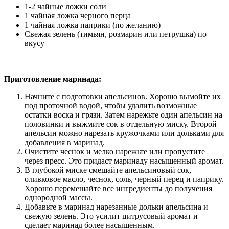
1-2 чайные ложки соли
1 чайная ложка черного перца
1 чайная ложка паприки (по желанию)
Свежая зелень (тимьян, розмарин или петрушка) по
вкусу
Приготовление маринада:
Начните с подготовки апельсинов. Хорошо вымойте их
под проточной водой, чтобы удалить возможные
остатки воска и грязи. Затем нарежьте один апельсин на
половинки и выжмите сок в отдельную миску. Второй
апельсин можно нарезать кружочками или дольками для
добавления в маринад.
Очистите чеснок и мелко нарежьте или пропустите
через пресс. Это придаст маринаду насыщенный аромат.
В глубокой миске смешайте апельсиновый сок,
оливковое масло, чеснок, соль, черный перец и паприку.
Хорошо перемешайте все ингредиенты до получения
однородной массы.
Добавьте в маринад нарезанные дольки апельсина и
свежую зелень. Это усилит цитрусовый аромат и
сделает маринад более насыщенным.