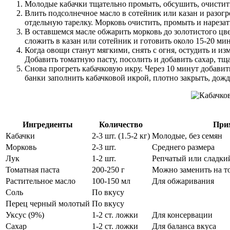
Молодые кабачки тщательно промыть, обсушить, очистить
Влить подсолнечное масло в сотейник или казан и разогр
отдельную тарелку. Морковь очистить, промыть и нарезат
В оставшемся масле обжарить морковь до золотистого цве
сложить в казан или сотейник и готовить около 15-20 ми
Когда овощи станут мягкими, снять с огня, остудить и и
Добавить томатную пасту, посолить и добавить сахар, тщ
Снова прогреть кабачковую икру. Через 10 минут добави
банки заполнить кабачковой икрой, плотно закрыть, дожд
Ингредиенты
Количество
При
Кабачки
2-3 шт. (1.5-2 кг)
Молодые, без семян
Морковь
2-3 шт.
Среднего размера
Лук
1-2 шт.
Репчатый или сладки
Томатная паста
200-250 г
Можно заменить на т
Растительное масло
100-150 мл
Для обжаривания
Соль
По вкусу
Перец черный молотый
По вкусу
Уксус (9%)
1-2 ст. ложки
Для консервации
Сахар
1-2 ст. ложки
Для баланса вкуса