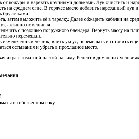
 от кожуры и нарезать крупными дольками. Лук очистить и нар
еть на среднем огне. В горячее масло добавить нарезанный лук 
ь брусочками.
та, затем выложить её в тарелку. Далее обжарить кабачки на с
нут, активно помешивая.
змельчить с помощью погружного блендера. Вернуть массу на пли
ательно перемешать.
ть измельченный чеснок, влить уксус, перемешать и готовить е
аться остывания и убрать в прохладное место.
мечания
й
оматы в собственном соку