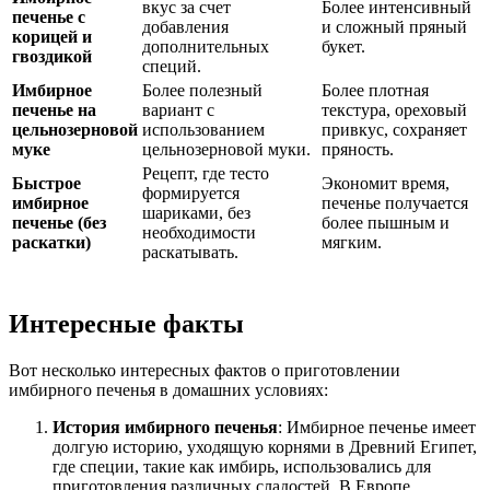
вкус за счет
Более интенсивный
печенье с
добавления
и сложный пряный
корицей и
дополнительных
букет.
гвоздикой
специй.
Имбирное
Более полезный
Более плотная
печенье на
вариант с
текстура, ореховый
цельнозерновой
использованием
привкус, сохраняет
муке
цельнозерновой муки.
пряность.
Рецепт, где тесто
Быстрое
Экономит время,
формируется
имбирное
печенье получается
шариками, без
печенье (без
более пышным и
необходимости
раскатки)
мягким.
раскатывать.
Интересные факты
Вот несколько интересных фактов о приготовлении
имбирного печенья в домашних условиях:
История имбирного печенья
: Имбирное печенье имеет
долгую историю, уходящую корнями в Древний Египет,
где специи, такие как имбирь, использовались для
приготовления различных сладостей. В Европе