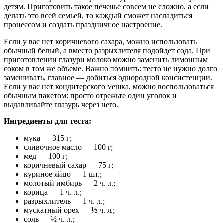
детям. Приготовить такое печенье совсем не сложно, а если
делать это всей семьей, то каждый сможет насладиться
процессом и создать праздничное настроение.
Если у вас нет коричневого сахара, можно использовать
обычный белый, а вместо разрыхлителя подойдет сода. При
приготовлении глазури молоко можно заменить лимонным
соком в том же объеме. Важно помнить: тесто не нужно долго
замешивать, главное — добиться однородной консистенции.
Если у вас нет кондитерского мешка, можно воспользоваться
обычным пакетом: просто отрежьте один уголок и
выдавливайте глазурь через него.
Ингредиенты для теста:
мука — 315 г;
сливочное масло — 100 г;
мед — 100 г;
коричневый сахар — 75 г;
куриное яйцо — 1 шт.;
молотый имбирь — 2 ч. л.;
корица — 1 ч. л.;
разрыхлитель — 1 ч. л.;
мускатный орех — ½ ч. л.;
соль — ½ ч. л.;