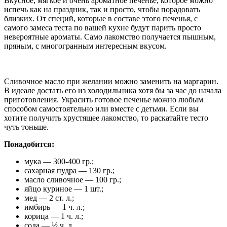
Вкусное, мягкое и очень ароматное печенье, которое можно
испечь как на праздник, так и просто, чтобы порадовать
близких. От специй, которые в составе этого печенья, с
самого замеса теста по вашей кухне будут парить просто
невероятные ароматы. Само лакомство получается пышным,
пряным, с многогранным интересным вкусом.
Сливочное масло при желании можно заменить на маргарин.
В идеале достать его из холодильника хотя бы за час до начала
приготовления. Украсить готовое печенье можно любым
способом самостоятельно или вместе с детьми. Если вы
хотите получить хрустящее лакомство, то раскатайте тесто
чуть тоньше.
Понадобится:
мука — 300-400 гр.;
сахарная пудра — 130 гр.;
масло сливочное — 100 гр.;
яйцо куриное — 1 шт.;
мед — 2 ст. л.;
имбирь — 1 ч. л.;
корица — 1 ч. л.;
сода — ½ ч. л.