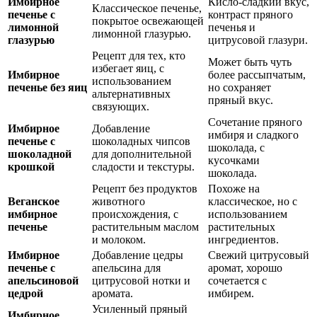
Имбирное
Кисло-сладкий вкус,
Классическое печенье,
печенье с
контраст пряного
покрытое освежающей
лимонной
печенья и
лимонной глазурью.
глазурью
цитрусовой глазури.
Рецепт для тех, кто
Может быть чуть
избегает яиц, с
Имбирное
более рассыпчатым,
использованием
печенье без яиц
но сохраняет
альтернативных
пряный вкус.
связующих.
Сочетание пряного
Имбирное
Добавление
имбиря и сладкого
печенье с
шоколадных чипсов
шоколада, с
шоколадной
для дополнительной
кусочками
крошкой
сладости и текстуры.
шоколада.
Рецепт без продуктов
Похоже на
Веганское
животного
классическое, но с
имбирное
происхождения, с
использованием
печенье
растительным маслом
растительных
и молоком.
ингредиентов.
Имбирное
Добавление цедры
Свежий цитрусовый
печенье с
апельсина для
аромат, хорошо
апельсиновой
цитрусовой нотки и
сочетается с
цедрой
аромата.
имбирем.
Усиленный пряный
Имбирное