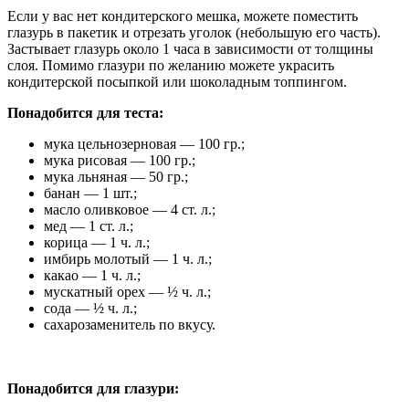
Если у вас нет кондитерского мешка, можете поместить
глазурь в пакетик и отрезать уголок (небольшую его часть).
Застывает глазурь около 1 часа в зависимости от толщины
слоя. Помимо глазури по желанию можете украсить
кондитерской посыпкой или шоколадным топпингом.
Понадобится для теста:
мука цельнозерновая — 100 гр.;
мука рисовая — 100 гр.;
мука льняная — 50 гр.;
банан — 1 шт.;
масло оливковое — 4 ст. л.;
мед — 1 ст. л.;
корица — 1 ч. л.;
имбирь молотый — 1 ч. л.;
какао — 1 ч. л.;
мускатный орех — ½ ч. л.;
сода — ½ ч. л.;
сахарозаменитель по вкусу.
Понадобится для глазури: