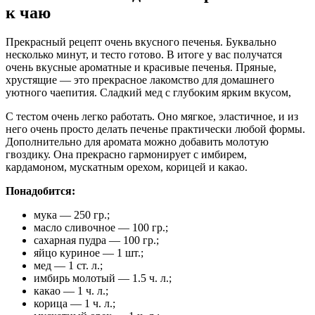
к чаю
Прекрасный рецепт очень вкусного печенья. Буквально
несколько минут, и тесто готово. В итоге у вас получатся
очень вкусные ароматные и красивые печенья. Пряные,
хрустящие — это прекрасное лакомство для домашнего
уютного чаепития. Сладкий мед с глубоким ярким вкусом,
С тестом очень легко работать. Оно мягкое, эластичное, и из
него очень просто делать печенье практически любой формы.
Дополнительно для аромата можно добавить молотую
гвоздику. Она прекрасно гармонирует с имбирем,
кардамоном, мускатным орехом, корицей и какао.
Понадобится:
мука — 250 гр.;
масло сливочное — 100 гр.;
сахарная пудра — 100 гр.;
яйцо куриное — 1 шт.;
мед — 1 ст. л.;
имбирь молотый — 1.5 ч. л.;
какао — 1 ч. л.;
корица — 1 ч. л.;