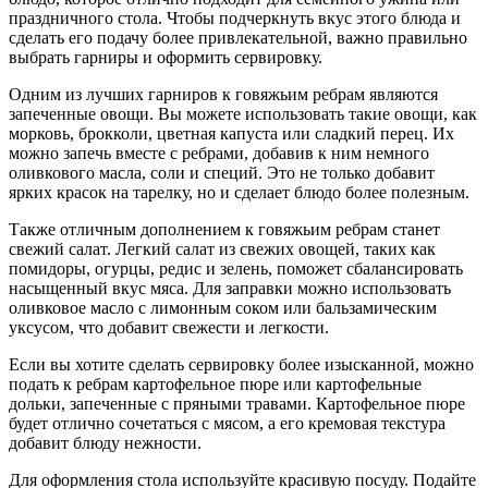
праздничного стола. Чтобы подчеркнуть вкус этого блюда и
сделать его подачу более привлекательной, важно правильно
выбрать гарниры и оформить сервировку.
Одним из лучших гарниров к говяжьим ребрам являются
запеченные овощи. Вы можете использовать такие овощи, как
морковь, брокколи, цветная капуста или сладкий перец. Их
можно запечь вместе с ребрами, добавив к ним немного
оливкового масла, соли и специй. Это не только добавит
ярких красок на тарелку, но и сделает блюдо более полезным.
Также отличным дополнением к говяжьим ребрам станет
свежий салат. Легкий салат из свежих овощей, таких как
помидоры, огурцы, редис и зелень, поможет сбалансировать
насыщенный вкус мяса. Для заправки можно использовать
оливковое масло с лимонным соком или бальзамическим
уксусом, что добавит свежести и легкости.
Если вы хотите сделать сервировку более изысканной, можно
подать к ребрам картофельное пюре или картофельные
дольки, запеченные с пряными травами. Картофельное пюре
будет отлично сочетаться с мясом, а его кремовая текстура
добавит блюду нежности.
Для оформления стола используйте красивую посуду. Подайте