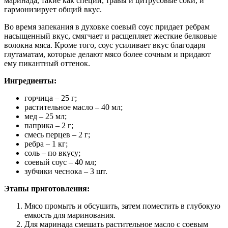
маринада, такие как специи, травы и цитрусовые соки, и
гармонизирует общий вкус.
Во время запекания в духовке соевый соус придает ребрам
насыщенный вкус, смягчает и расщепляет жесткие белковые
волокна мяса. Кроме того, соус усиливает вкус благодаря
глутаматам, которые делают мясо более сочным и придают
ему пикантный оттенок.
Ингредиенты:
горчица – 25 г;
растительное масло – 40 мл;
мед – 25 мл;
паприка – 2 г;
смесь перцев – 2 г;
ребра – 1 кг;
соль – по вкусу;
соевый соус – 40 мл;
зубчики чеснока – 3 шт.
Этапы приготовления:
Мясо промыть и обсушить, затем поместить в глубокую
емкость для маринования.
Для маринада смешать растительное масло с соевым