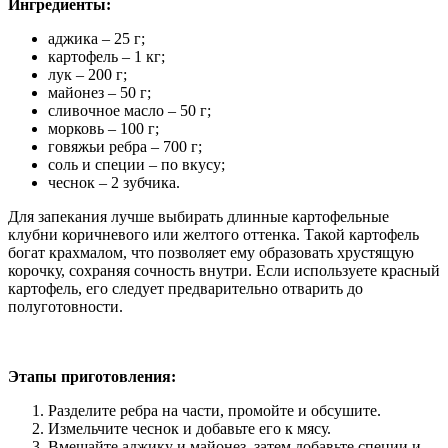
Ингредиенты:
аджика – 25 г;
картофель – 1 кг;
лук – 200 г;
майонез – 50 г;
сливочное масло – 50 г;
морковь – 100 г;
говяжьи ребра – 700 г;
соль и специи – по вкусу;
чеснок – 2 зубчика.
Для запекания лучше выбирать длинные картофельные
клубни коричневого или желтого оттенка. Такой картофель
богат крахмалом, что позволяет ему образовать хрустящую
корочку, сохраняя сочность внутри. Если используете красный
картофель, его следует предварительно отварить до
полуготовности.
Этапы приготовления:
Разделите ребра на части, промойте и обсушите.
Измельчите чеснок и добавьте его к мясу.
Вмешайте аджику и майонез, затем добавьте специи и