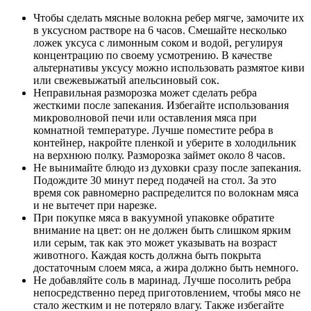
Чтобы сделать мясные волокна ребер мягче, замочите их
в уксусном растворе на 6 часов. Смешайте несколько
ложек уксуса с лимонным соком и водой, регулируя
концентрацию по своему усмотрению. В качестве
альтернативы уксусу можно использовать размятое киви
или свежевыжатый апельсиновый сок.
Неправильная разморозка может сделать ребра
жесткими после запекания. Избегайте использования
микроволновой печи или оставления мяса при
комнатной температуре. Лучше поместите ребра в
контейнер, накройте пленкой и уберите в холодильник
на верхнюю полку. Разморозка займет около 8 часов.
Не вынимайте блюдо из духовки сразу после запекания.
Подождите 30 минут перед подачей на стол. За это
время сок равномерно распределится по волокнам мяса
и не вытечет при нарезке.
При покупке мяса в вакуумной упаковке обратите
внимание на цвет: он не должен быть слишком ярким
или серым, так как это может указывать на возраст
животного. Каждая кость должна быть покрыта
достаточным слоем мяса, а жира должно быть немного.
Не добавляйте соль в маринад. Лучше посолить ребра
непосредственно перед приготовлением, чтобы мясо не
стало жестким и не потеряло влагу. Также избегайте