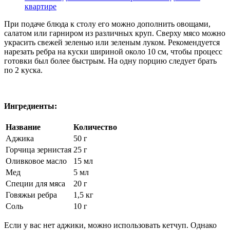
квартире
При подаче блюда к столу его можно дополнить овощами,
салатом или гарниром из различных круп. Сверху мясо можно
украсить свежей зеленью или зеленым луком. Рекомендуется
нарезать ребра на куски шириной около 10 см, чтобы процесс
готовки был более быстрым. На одну порцию следует брать
по 2 куска.
Ингредиенты:
Название
Количество
Аджика
50 г
Горчица зернистая
25 г
Оливковое масло
15 мл
Мед
5 мл
Специи для мяса
20 г
Говяжьи ребра
1,5 кг
Соль
10 г
Если у вас нет аджики, можно использовать кетчуп. Однако