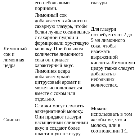
его небольшими
глазури.
порциями.
Лимонный сок
добавляется в айсинги и
сахарную глазурь, чтобы
Для глазури
белки лучше соединялись
потребуется от 2 до
с сахарной пудрой и
5 мл лимонного
формировали хрустящую
сока, чтобы
Лимонный
корочку. При большом
избежать
сок и
количестве лимонного
выраженной
лимонная
сока он придает
кислоты. Лимонную
цедра
характерный вкус.
цедру также следует
Лимонная цедра
добавлять в
добавляет яркий
небольших
цитрусовый аромат и
количествах.
может использоваться
вместе с соком или
отдельно.
Сливки могут служить
Можно
альтернативой молоку.
использовать в том
Они придают глазури
Сливки
же объеме, что и
насыщенный сливочный
молоко, или в
вкус и создают более
соотношении 1:1.
пластичную текстуру.