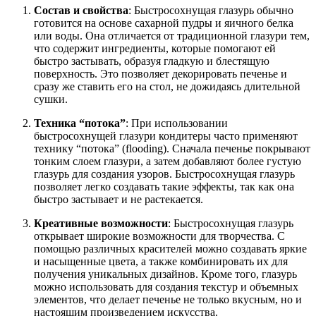
Состав и свойства
: Быстросохнущая глазурь обычно
готовится на основе сахарной пудры и яичного белка
или воды. Она отличается от традиционной глазури тем,
что содержит ингредиенты, которые помогают ей
быстро застывать, образуя гладкую и блестящую
поверхность. Это позволяет декорировать печенье и
сразу же ставить его на стол, не дожидаясь длительной
сушки.
Техника “потока”
: При использовании
быстросохнущей глазури кондитеры часто применяют
технику “потока” (flooding). Сначала печенье покрывают
тонким слоем глазури, а затем добавляют более густую
глазурь для создания узоров. Быстросохнущая глазурь
позволяет легко создавать такие эффекты, так как она
быстро застывает и не растекается.
Креативные возможности
: Быстросохнущая глазурь
открывает широкие возможности для творчества. С
помощью различных красителей можно создавать яркие
и насыщенные цвета, а также комбинировать их для
получения уникальных дизайнов. Кроме того, глазурь
можно использовать для создания текстур и объемных
элементов, что делает печенье не только вкусным, но и
настоящим произведением искусства.