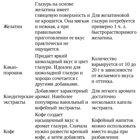
Глазурь на основе
желатина имеет
глянцевую поверхность и
Для желатиновой
не крошится. Она мягкая
глазури потребуется
Желатин
и нежная, а при
примерно 1 ч. л.
правильном
быстрорастворимого
приготовлении ее вкус
желатина.
практически не
ощущается.
Придает яркий
Количество
шоколадный вкус и цвет
варьируется от 10 до
Какао-
глазури. Идеален для
20 г в зависимости
порошок
шоколадной глазури и
от желаемого вкуса
хорошо сочетается с
и оттенка.
другими добавками.
Добавляют характерный
Для легкого аромата
Кондитерские
аромат. Наиболее
достаточно
экстракты
популярны ванильный и
нескольких капель
кофейный экстракты.
экстракта.
Кофе создает
насыщенный вкус и
Кофейный напиток
аромат глазури. Сначала
можно использовать
Кофе
нужно развести крепкий
вместо воды при
кофе, а затем добавлять
разбавлении