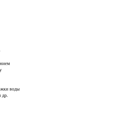
о
анием
у
ложки воды
 др.