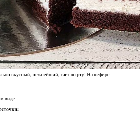
но вкусный, нежнейший, тает во рту! На кефире
м виде.
осточки: