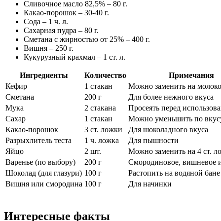
Сливочное масло 82,5% – 80 г.
Какао-порошок – 30-40 г.
Сода – 1 ч. л.
Сахарная пудра – 80 г.
Сметана с жирностью от 25% – 400 г.
Вишня – 250 г.
Кукурузный крахмал – 1 ст. л.
Ингредиенты
Количество
Примечания
Кефир
1 стакан
Можно заменить на молок
Сметана
200 г
Для более нежного вкуса
Мука
2 стакана
Просеять перед использов
Сахар
1 стакан
Можно уменьшить по вкус
Какао-порошок
3 ст. ложки
Для шоколадного вкуса
Разрыхлитель теста
1 ч. ложка
Для пышности
Яйцо
2 шт.
Можно заменить на 4 ст. 
Варенье (по выбору)
200 г
Смородиновое, вишневое и
Шоколад (для глазури)
100 г
Растопить на водяной бане
Вишня или смородина
100 г
Для начинки
Интересные факты