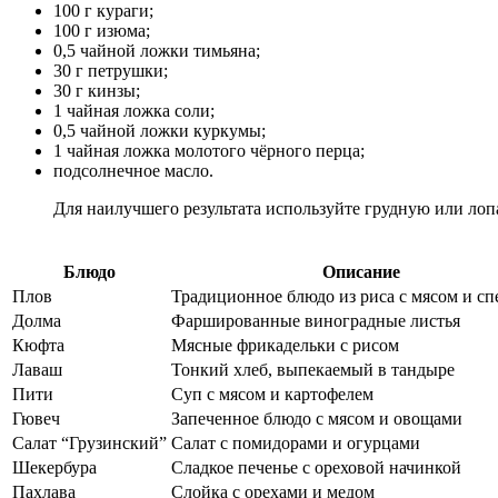
100 г кураги;
100 г изюма;
0,5 чайной ложки тимьяна;
30 г петрушки;
30 г кинзы;
1 чайная ложка соли;
0,5 чайной ложки куркумы;
1 чайная ложка молотого чёрного перца;
подсолнечное масло.
Для наилучшего результата используйте грудную или лоп
Блюдо
Описание
Плов
Традиционное блюдо из риса с мясом и с
Долма
Фаршированные виноградные листья
Кюфта
Мясные фрикадельки с рисом
Лаваш
Тонкий хлеб, выпекаемый в тандыре
Пити
Суп с мясом и картофелем
Гювеч
Запеченное блюдо с мясом и овощами
Салат “Грузинский”
Салат с помидорами и огурцами
Шекербура
Сладкое печенье с ореховой начинкой
Пахлава
Слойка с орехами и медом