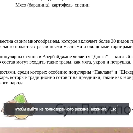
и
Мясо (баранина), картофель, специи
вестна своим многообразием, которое включает более 30 видов 
 часто подается с различными мясными и овощными гарнирами, 
популярных супов в Азербайджане является “Довга” — кислый су
состав могут входить такие травы, как мята, укроп и петрушка.
достями, среди которых особенно популярны “Паклава” и “Шекерб
хара, которые традиционно готовят на праздники, такие как Нов
ого народа.